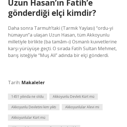
Uzun Hasan’ın Fatih’e
gönderdiği elçi kimdir?
Daha sonra Tarmuh’taki (Tarmık Yaylası) “ordu-yi
hümayun”a ulaşan Uzun Hasan, tüm Akkoyunlu
milletiyle birlikte (ba tamâm-ı) Osmanlı kuvvetlerine
karşı yürüyüşe geçti. O sırada Fatih Sultan Mehmet,
barış isteğiyle “Muş Ali” adında bir elçi gönderdi.
Tarih:
Makaleler
1451 yılında ne oldu
Akkoyunlu Devleti Kürt mü
Akkoyunlu Devletini kim yıktı
Akkoyunlular Alevi mi
Akkoyunlular Kürt mü