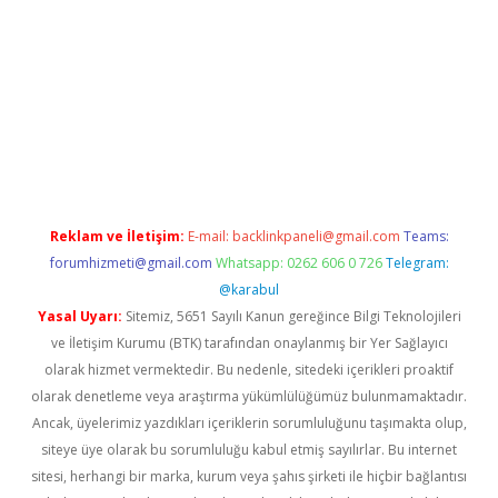
vdcasino giriş
Reklam ve İletişim:
E-mail:
backlinkpaneli@gmail.com
Teams:
forumhizmeti@gmail.com
Whatsapp: 0262 606 0 726
Telegram:
@karabul
Yasal Uyarı:
Sitemiz, 5651 Sayılı Kanun gereğince Bilgi Teknolojileri
ve İletişim Kurumu (BTK) tarafından onaylanmış bir Yer Sağlayıcı
olarak hizmet vermektedir. Bu nedenle, sitedeki içerikleri proaktif
olarak denetleme veya araştırma yükümlülüğümüz bulunmamaktadır.
Ancak, üyelerimiz yazdıkları içeriklerin sorumluluğunu taşımakta olup,
siteye üye olarak bu sorumluluğu kabul etmiş sayılırlar. Bu internet
sitesi, herhangi bir marka, kurum veya şahıs şirketi ile hiçbir bağlantısı