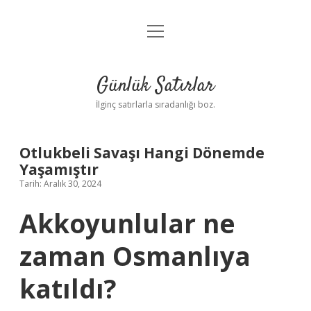
menüyü
Anasayfa
aç
Gizlilik Politikası
Günlük Satırlar
Yasal Uyarı
İlginç satırlarla sıradanlığı boz.
Hakkımızda
Otlukbeli Savaşı Hangi Dönemde
Yaşamıştır
Tarih: Aralık 30, 2024
Akkoyunlular ne
zaman Osmanlıya
katıldı?