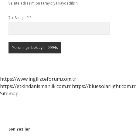
ve site adresim bu tarayıcıya kaydedilsin.
7 + 8 kaçtır?
*
https://www.ingilizceforum.com.tr
https://etkindanismanlik.com.tr
https://bluesolarlight.com.tr
Sitemap
Sidebar
Son Yazılar