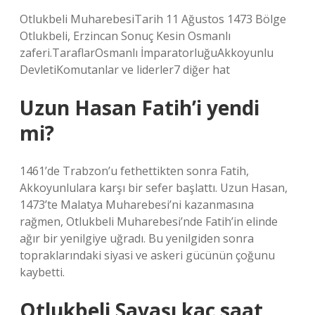
Otlukbeli MuharebesiTarih 11 Ağustos 1473 Bölge
Otlukbeli, Erzincan Sonuç Kesin Osmanlı
zaferi.TaraflarOsmanlı İmparatorluğuAkkoyunlu
DevletiKomutanlar ve liderler7 diğer hat
Uzun Hasan Fatih’i yendi
mi?
1461’de Trabzon’u fethettikten sonra Fatih,
Akkoyunlulara karşı bir sefer başlattı. Uzun Hasan,
1473’te Malatya Muharebesi’ni kazanmasına
rağmen, Otlukbeli Muharebesi’nde Fatih’in elinde
ağır bir yenilgiye uğradı. Bu yenilgiden sonra
topraklarındaki siyasi ve askeri gücünün çoğunu
kaybetti.
Otlukbeli Savaşı kaç saat