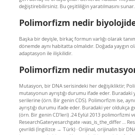
değiştirebilirsiniz. Bu çeşitliliğin yaratılmasını suna
Polimorfizm nedir biyolojid
Başka bir deyişle, birkaç formun varlığı olarak tanıml
dönemde aynı habitatta olmalıdır. Doğada yaygın ola
adaptasyon ile ilişkilidir.
Polimorfizm nedir mutasyo
Mutasyon, bir DNA serisindeki her değişikliktir; Pol
mutasyonun ayrıştığı durumu ifade eder. Buradaki y
serilerine (örn. Bir genin CDS). Polimorfizm ise, a
ayrıştığı durumu ifade eder. Buradaki yer oldukça g
(örn. Bir genin CD’leri) .24 Eylül 2013 polimorfizmi
ResearchGateryesarchgate ›was_is_the_differ … Res
çevrildi (İngilizce → Türk) · Orijinal, orijinalin bir