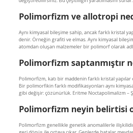
değiştirebilirsiniz. Bu çeşitliliğin yaratılmasını suna
Polimorfizm ve allotropi ne
Aynı kimyasal bileşime sahip, ancak farklı kristal 
denir. Örneğin grafiti ve elmas. Aynı kimyasal bileşim
atomdan oluşan malzemeler bir polimorf olarak adla
Polimorfizm saptanmıştır 
Polimorfizm, katı bir maddenin farklı kristal yapılar
Bir polimorfikin farklı modifikasyonları aynı kimyasal
gibi değişir: çözünürlük. Eritme Noctapolimalizm – 
Polimorfizm neyin belirtisi o
Polimorfizm genellikle genetik anomalilerle ilişkili
geri dönüş ile ortaya çıkar. Genlerde hatalar meydana 