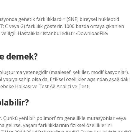
yonda genetik farklılıklardır. (SNP; bireysel nükleotid
; C veya G) farklılık gösterir. 1000 bazda ortaya çıkan en
ve İlgili Hastalıklar İstanbul.edu.tr ›DownloadFile›
ne demek?
 oluşturma yeteneğidir (maalesef: şekiller, modifikasyonlar).
 yapıya sahip olsa da, fiziksel özellikler açısından aşağıdaki
Şebeke Halkası ve Test Ağ Analizi ve Testi
labilir?
dir. Çünkü yeni bir polimorfizm genellikle mutasyonlar veya
gelirse, yaşam farklılıklarının fiziksel özelliklerini