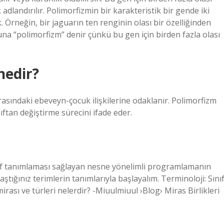
landırılır. Polimorfizmin bir karakteristik bir gende iki
 Örneğin, bir jaguarın ten renginin olası bir özelliğinden
 Buna “polimorfizm” denir çünkü bu gen için birden fazla olası
nedir?
arasındaki ebeveyn-çocuk ilişkilerine odaklanır. Polimorfizm
nıftan değiştirme sürecini ifade eder.
 sınıf tanımlaması sağlayan nesne yönelimli programlamanın
laştığınız terimlerin tanımlarıyla başlayalım. Terminoloji: Sını
mirası ve türleri nelerdir? -Miuulmiuul ›Blog› Miras Birlikleri