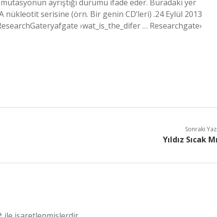
a mutasyonun ayrıştığı durumu ifade eder. Buradaki yer
nükleotit serisine (örn. Bir genin CD’leri) .24 Eylül 2013
 ResearchGateryafgate ›wat_is_the_difer … Researchgate›
Sonraki Yaz
Yıldız Sıcak M
*
ile işaretlenmişlerdir