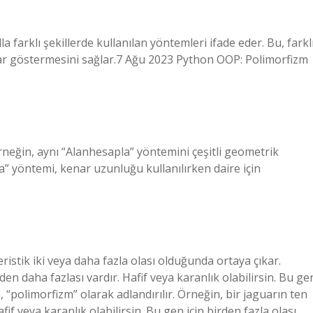
la farklı şekillerde kullanılan yöntemleri ifade eder. Bu, farkl
lar göstermesini sağlar.7 Ağu 2023 Python OOP: Polimorfizm
Örneğin, aynı “Alanhesapla” yöntemini çeşitli geometrik
la” yöntemi, kenar uzunluğu kullanılırken daire için
istik iki veya daha fazla olası olduğunda ortaya çıkar.
den daha fazlası vardır. Hafif veya karanlık olabilirsin. Bu ge
 “polimorfizm” olarak adlandırılır. Örneğin, bir jaguarın ten
fif veya karanlık olabilirsin. Bu gen için birden fazla olası