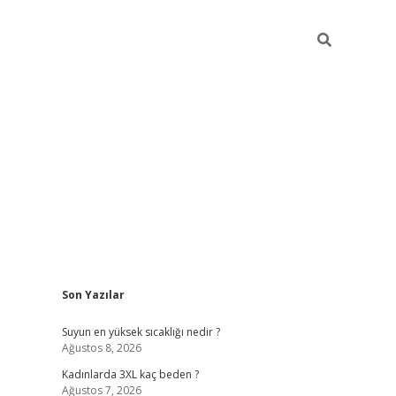
Sidebar
Son Yazılar
vdcasino giriş
Suyun en yüksek sıcaklığı nedir ?
Ağustos 8, 2026
Kadınlarda 3XL kaç beden ?
Ağustos 7, 2026