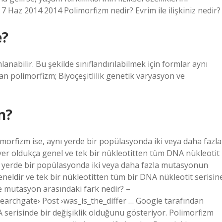
r. 7 Haz 2014 2014 Polimorfizm nedir? Evrim ile ilişkiniz nedir?
e?
anabilir. Bu şekilde sınıflandırılabilmek için formlar aynı
n polimorfizm; Biyoçeşitlilik genetik varyasyon ve
n?
imorfizm ise, aynı yerde bir popülasyonda iki veya daha fazla
er oldukça genel ve tek bir nükleotitten tüm DNA nükleotit
ynı yerde bir popülasyonda iki veya daha fazla mutasyonun
eneldir ve tek bir nükleotitten tüm bir DNA nükleotit serisin
 ve mutasyon arasındaki fark nedir? –
earchgate› Post ›was_is_the_differ … Google tarafından
 DNA serisinde bir değişiklik olduğunu gösteriyor. Polimorfizm