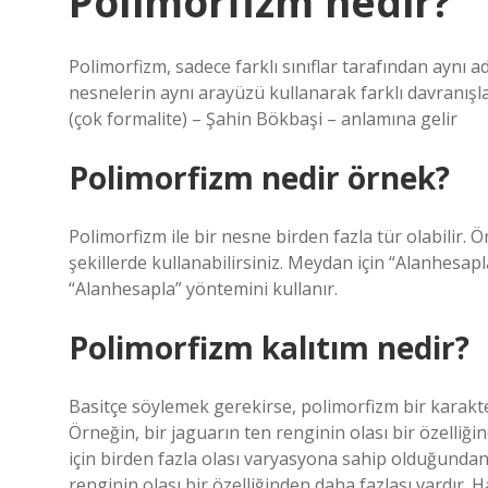
Polimorfizm nedir?
Polimorfizm, sadece farklı sınıflar tarafından aynı ad
nesnelerin aynı arayüzü kullanarak farklı davranış
(çok formalite) – Şahin Bökbaşi – anlamına gelir
Polimorfizm nedir örnek?
Polimorfizm ile bir nesne birden fazla tür olabilir. 
şekillerde kullanabilirsiniz. Meydan için “Alanhesap
“Alanhesapla” yöntemini kullanır.
Polimorfizm kalıtım nedir?
Basitçe söylemek gerekirse, polimorfizm bir karakter
Örneğin, bir jaguarın ten renginin olası bir özelliğin
için birden fazla olası varyasyona sahip olduğundan,
renginin olası bir özelliğinden daha fazlası vardır. Ha