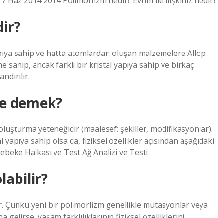
r. 7 Haz 2014 2014 Polimorfizm nedir? Evrim ile ilişkiniz nedir?
dir?
yapıya sahip ve hatta atomlardan oluşan malzemelere Allop
e sahip, ancak farklı bir kristal yapıya sahip ve birkaç
ndırılır.
ne demek?
 oluşturma yeteneğidir (maalesef: şekiller, modifikasyonlar).
 yapıya sahip olsa da, fiziksel özellikler açısından aşağıdaki
Şebeke Halkası ve Test Ağ Analizi ve Testi
labilir?
dir. Çünkü yeni bir polimorfizm genellikle mutasyonlar veya
gelirse, yaşam farklılıklarının fiziksel özelliklerini