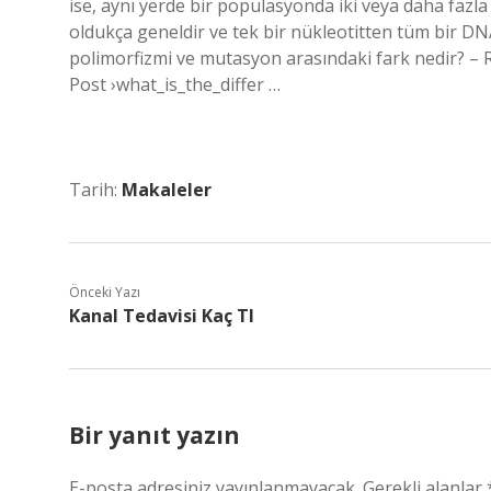
ise, aynı yerde bir popülasyonda iki veya daha fazl
oldukça geneldir ve tek bir nükleotitten tüm bir DNA 
polimorfizmi ve mutasyon arasındaki fark nedir? –
Post ›what_is_the_differ …
Tarih:
Makaleler
Önceki Yazı
Kanal Tedavisi Kaç Tl
Bir yanıt yazın
E-posta adresiniz yayınlanmayacak.
Gerekli alanlar