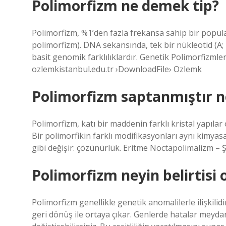
Polimorfizm ne demek tip?
Polimorfizm, %1’den fazla frekansa sahip bir popülas
polimorfizm). DNA sekansında, tek bir nükleotid (A; T
basit genomik farklılıklardır. Genetik Polimorfizmler 
ozlemkistanbul.edu.tr ›DownloadFile› Ozlemk
Polimorfizm saptanmıştır 
Polimorfizm, katı bir maddenin farklı kristal yapılar
Bir polimorfikin farklı modifikasyonları aynı kimyasal
gibi değişir: çözünürlük. Eritme Noctapolimalizm – 
Polimorfizm neyin belirtisi o
Polimorfizm genellikle genetik anomalilerle ilişkili
geri dönüş ile ortaya çıkar. Genlerde hatalar meydana 