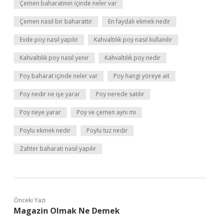
Çemen baharatının içinde neler var
Çemen nasıl bir baharattır
En faydalı ekmek nedir
Evde poy nasıl yapılır
Kahvaltılık poy nasıl kullanılır
Kahvaltılık poy nasıl yenir
Kahvaltılık poy nedir
Poy baharat içinde neler var
Poy hangi yöreye ait
Poy nedir ne işe yarar
Poy nerede satılır
Poy neye yarar
Poy ve çemen aynı mı
Poylu ekmek nedir
Poylu tuz nedir
Zahter baharatı nasıl yapılır
Önceki Yazı
Magazin Olmak Ne Demek