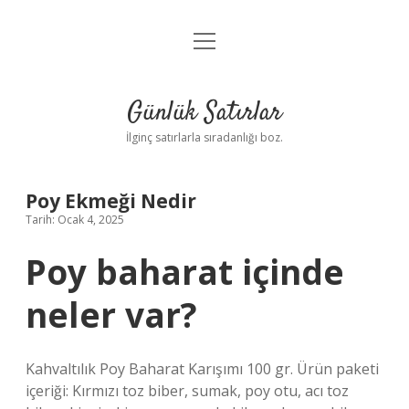
menüyü
Anasayfa
aç
Gizlilik Politikası
Günlük Satırlar
Yasal Uyarı
İlginç satırlarla sıradanlığı boz.
Hakkımızda
Poy Ekmeği Nedir
Tarih: Ocak 4, 2025
Poy baharat içinde
neler var?
Kahvaltılık Poy Baharat Karışımı 100 gr. Ürün paketi
içeriği: Kırmızı toz biber, sumak, poy otu, acı toz