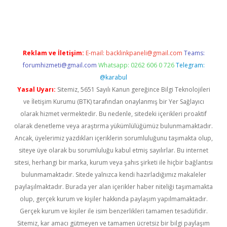
ş
Reklam ve İletişim:
E-mail:
backlinkpaneli@gmail.com
Teams:
forumhizmeti@gmail.com
Whatsapp: 0262 606 0 726
Telegram:
@karabul
Yasal Uyarı:
Sitemiz, 5651 Sayılı Kanun gereğince Bilgi Teknolojileri
ve İletişim Kurumu (BTK) tarafından onaylanmış bir Yer Sağlayıcı
olarak hizmet vermektedir. Bu nedenle, sitedeki içerikleri proaktif
olarak denetleme veya araştırma yükümlülüğümüz bulunmamaktadır.
Ancak, üyelerimiz yazdıkları içeriklerin sorumluluğunu taşımakta olup,
siteye üye olarak bu sorumluluğu kabul etmiş sayılırlar. Bu internet
sitesi, herhangi bir marka, kurum veya şahıs şirketi ile hiçbir bağlantısı
bulunmamaktadır. Sitede yalnızca kendi hazırladığımız makaleler
paylaşılmaktadır. Burada yer alan içerikler haber niteliği taşımamakta
olup, gerçek kurum ve kişiler hakkında paylaşım yapılmamaktadır.
Gerçek kurum ve kişiler ile isim benzerlikleri tamamen tesadüfidir.
Sitemiz, kar amacı gütmeyen ve tamamen ücretsiz bir bilgi paylaşım