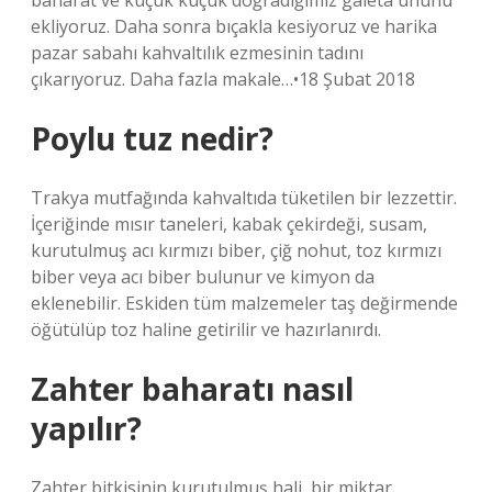
baharat ve küçük küçük doğradığımız galeta ununu
ekliyoruz. Daha sonra bıçakla kesiyoruz ve harika
pazar sabahı kahvaltılık ezmesinin tadını
çıkarıyoruz. Daha fazla makale…•18 Şubat 2018
Poylu tuz nedir?
Trakya mutfağında kahvaltıda tüketilen bir lezzettir.
İçeriğinde mısır taneleri, kabak çekirdeği, susam,
kurutulmuş acı kırmızı biber, çiğ nohut, toz kırmızı
biber veya acı biber bulunur ve kimyon da
eklenebilir. Eskiden tüm malzemeler taş değirmende
öğütülüp toz haline getirilir ve hazırlanırdı.
Zahter baharatı nasıl
yapılır?
Zahter bitkisinin kurutulmuş hali, bir miktar