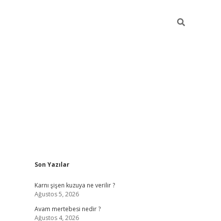
Sidebar
Son Yazılar
vdcasino giri
Karnı şişen kuzuya ne verilir ?
Ağustos 5, 2026
Avam mertebesi nedir ?
Ağustos 4, 2026