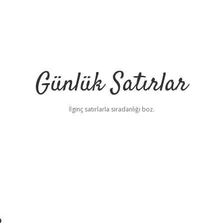
Günlük Satırlar
İlginç satırlarla sıradanlığı boz.