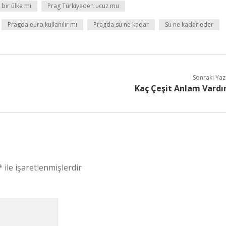
 bir ülke mi
Prag Türkiyeden ucuz mu
Pragda euro kullanılır mı
Pragda su ne kadar
Su ne kadar eder
Sonraki Yaz
Kaç Çeşit Anlam Vardı
*
ile işaretlenmişlerdir