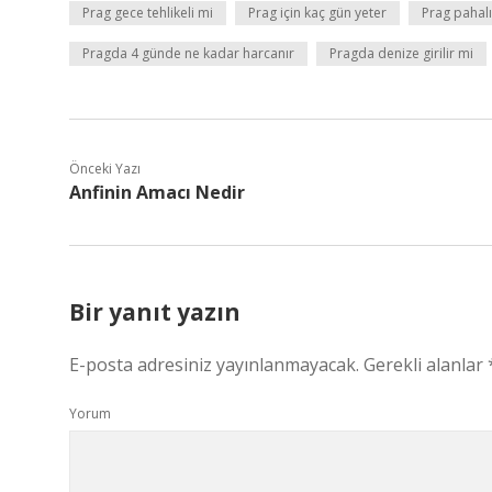
Prag gece tehlikeli mi
Prag için kaç gün yeter
Prag pahalı
Pragda 4 günde ne kadar harcanır
Pragda denize girilir mi
Önceki Yazı
Anfinin Amacı Nedir
Bir yanıt yazın
E-posta adresiniz yayınlanmayacak.
Gerekli alanlar
Yorum