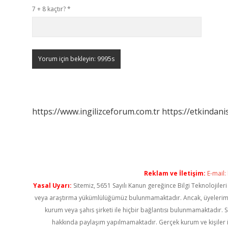
7 + 8 kaçtır?
*
https://www.ingilizceforum.com.tr
https://etkindani
Reklam ve İletişim:
E-mail:
Yasal Uyarı:
Sitemiz, 5651 Sayılı Kanun gereğince Bilgi Teknolojiler
veya araştırma yükümlülüğümüz bulunmamaktadır. Ancak, üyelerimiz ya
kurum veya şahıs şirketi ile hiçbir bağlantısı bulunmamaktadır. S
hakkında paylaşım yapılmamaktadır. Gerçek kurum ve kişiler i