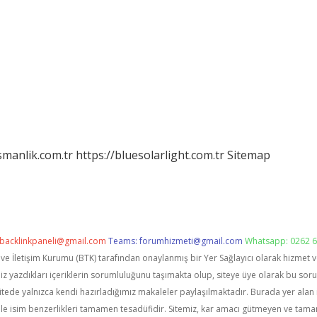
smanlik.com.tr
https://bluesolarlight.com.tr
Sitemap
backlinkpaneli@gmail.com
Teams:
forumhizmeti@gmail.com
Whatsapp: 0262 6
i ve İletişim Kurumu (BTK) tarafından onaylanmış bir Yer Sağlayıcı olarak hizmet 
zdıkları içeriklerin sorumluluğunu taşımakta olup, siteye üye olarak bu sorumlu
itede yalnızca kendi hazırladığımız makaleler paylaşılmaktadır. Burada yer alan 
le isim benzerlikleri tamamen tesadüfidir. Sitemiz, kar amacı gütmeyen ve tama