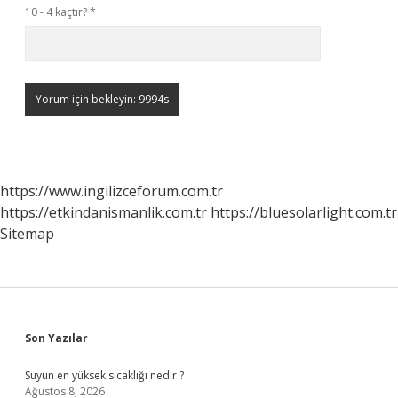
10 - 4 kaçtır?
*
https://www.ingilizceforum.com.tr
https://etkindanismanlik.com.tr
https://bluesolarlight.com.tr
Sitemap
Sidebar
Son Yazılar
Suyun en yüksek sıcaklığı nedir ?
Ağustos 8, 2026