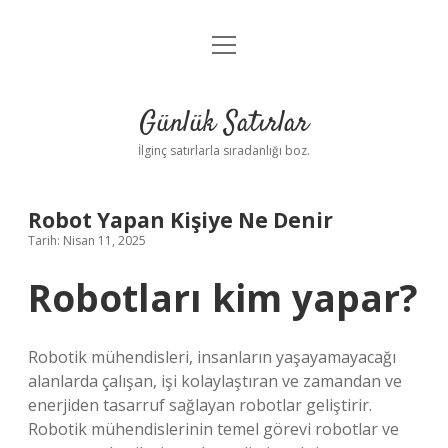
menüyü
Anasayfa
aç
Gizlilik Politikası
Günlük Satırlar
Yasal Uyarı
İlginç satırlarla sıradanlığı boz.
Hakkımızda
Robot Yapan Kişiye Ne Denir
Tarih: Nisan 11, 2025
Robotları kim yapar?
Robotik mühendisleri, insanların yaşayamayacağı
alanlarda çalışan, işi kolaylaştıran ve zamandan ve
enerjiden tasarruf sağlayan robotlar geliştirir.
Robotik mühendislerinin temel görevi robotlar ve