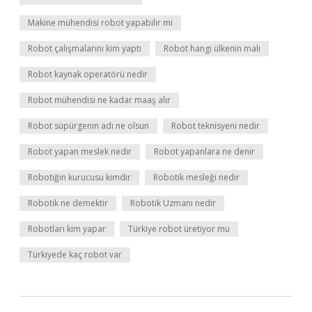
Makine mühendisi robot yapabilir mi
Robot çalışmalarını kim yaptı
Robot hangi ülkenin malı
Robot kaynak operatörü nedir
Robot mühendisi ne kadar maaş alır
Robot süpürgenin adı ne olsun
Robot teknisyeni nedir
Robot yapan meslek nedir
Robot yapanlara ne denir
Robotiğin kurucusu kimdir
Robotik mesleği nedir
Robotik ne demektir
Robotik Uzmanı nedir
Robotları kim yapar
Türkiye robot üretiyor mu
Türkiyede kaç robot var