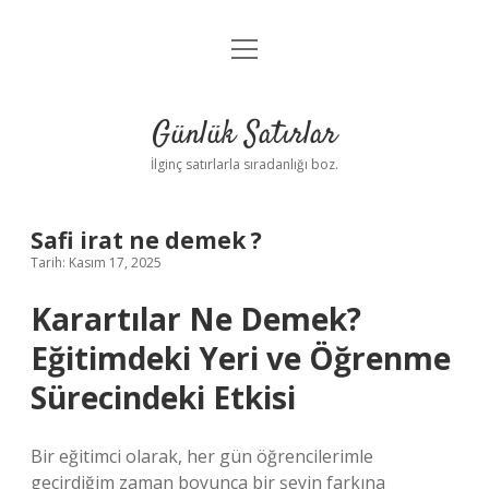
menüyü
Anasayfa
aç
Gizlilik Politikası
Günlük Satırlar
Yasal Uyarı
İlginç satırlarla sıradanlığı boz.
Hakkımızda
Safi irat ne demek ?
Tarih: Kasım 17, 2025
Karartılar Ne Demek?
Eğitimdeki Yeri ve Öğrenme
Sürecindeki Etkisi
Bir eğitimci olarak, her gün öğrencilerimle
geçirdiğim zaman boyunca bir şeyin farkına