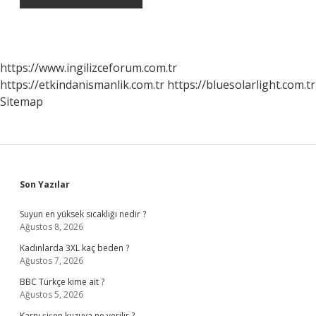
https://www.ingilizceforum.com.tr
https://etkindanismanlik.com.tr
https://bluesolarlight.com.tr
Sitemap
Sidebar
Son Yazılar
Suyun en yüksek sıcaklığı nedir ?
Ağustos 8, 2026
Kadınlarda 3XL kaç beden ?
Ağustos 7, 2026
BBC Türkçe kime ait ?
Ağustos 5, 2026
Karnı şişen kuzuya ne verilir ?