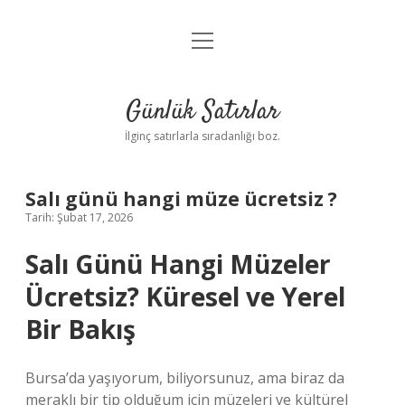
menüyü
Anasayfa
aç
Gizlilik Politikası
Günlük Satırlar
Yasal Uyarı
İlginç satırlarla sıradanlığı boz.
Hakkımızda
Salı günü hangi müze ücretsiz ?
Tarih: Şubat 17, 2026
Salı Günü Hangi Müzeler
Ücretsiz? Küresel ve Yerel
Bir Bakış
Bursa’da yaşıyorum, biliyorsunuz, ama biraz da
meraklı bir tip olduğum için müzeleri ve kültürel