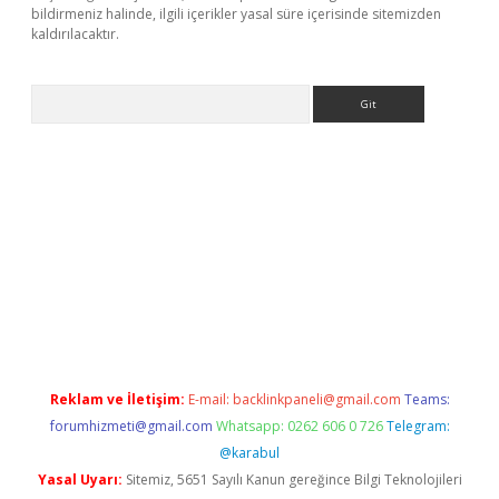
bildirmeniz halinde, ilgili içerikler yasal süre içerisinde sitemizden
kaldırılacaktır.
Arama
iş
Reklam ve İletişim:
E-mail:
backlinkpaneli@gmail.com
Teams:
forumhizmeti@gmail.com
Whatsapp: 0262 606 0 726
Telegram:
@karabul
Yasal Uyarı:
Sitemiz, 5651 Sayılı Kanun gereğince Bilgi Teknolojileri