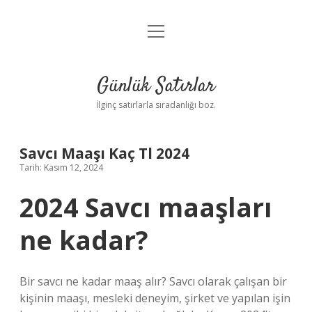
menüyü
Anasayfa
aç
Gizlilik Politikası
Günlük Satırlar
Yasal Uyarı
İlginç satırlarla sıradanlığı boz.
Hakkımızda
Savcı Maaşı Kaç Tl 2024
Tarih: Kasım 12, 2024
2024 Savcı maaşları
ne kadar?
Bir savcı ne kadar maaş alır? Savcı olarak çalışan bir
kişinin maaşı, mesleki deneyim, şirket ve yapılan işin