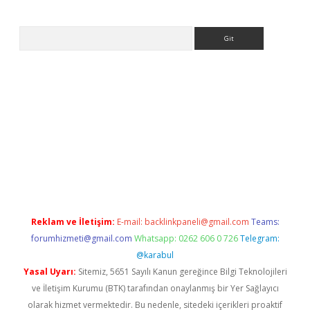
Arama
iş
Reklam ve İletişim:
E-mail:
backlinkpaneli@gmail.com
Teams:
forumhizmeti@gmail.com
Whatsapp: 0262 606 0 726
Telegram:
@karabul
Yasal Uyarı:
Sitemiz, 5651 Sayılı Kanun gereğince Bilgi Teknolojileri
ve İletişim Kurumu (BTK) tarafından onaylanmış bir Yer Sağlayıcı
olarak hizmet vermektedir. Bu nedenle, sitedeki içerikleri proaktif