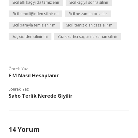
Sicil affı kaç yılda temizlenir
Sicil kaç yıl sonra silinir
Sicil kendiliğinden silinir mi
Sicil ne zaman bozulur
Sicil parayla temizlenir mi
Sicili temiz olan ceza alır mı
Suç sicilden silinir mi
Yüz kızartıcı suçlar ne zaman silinir
Önceki Yazı
F M Nasıl Hesaplanır
Sonraki Yazı
Sabo Terlik Nerede Giyilir
14 Yorum