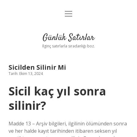
menüyü
Anasayfa
aç
Gizlilik Politikası
Günlük Satırlar
Yasal Uyarı
İlginç satırlarla sıradanlığı boz.
Hakkımızda
Sicilden Silinir Mi
Tarih: Ekim 13, 2024
Sicil kaç yıl sonra
silinir?
Madde 13 – Arşiv bilgileri, ilgilinin ölümünden sonra
ve her halde kayıt tarihinden itibaren seksen yıl