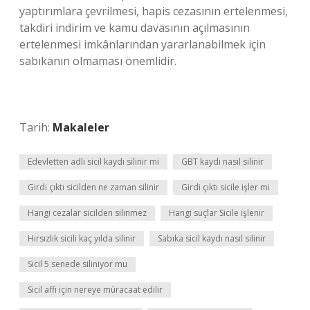
yaptırımlara çevrilmesi, hapis cezasının ertelenmesi,
takdiri indirim ve kamu davasının açılmasının
ertelenmesi imkânlarından yararlanabilmek için
sabıkanın olmaması önemlidir.
Tarih:
Makaleler
Edevletten adli sicil kaydı silinir mi
GBT kaydı nasıl silinir
Girdi çıktı sicilden ne zaman silinir
Girdi çıktı sicile işler mi
Hangi cezalar sicilden silinmez
Hangi suçlar Sicile işlenir
Hırsızlık sicili kaç yılda silinir
Sabıka sicil kaydı nasıl silinir
Sicil 5 senede siliniyor mu
Sicil affı için nereye müracaat edilir