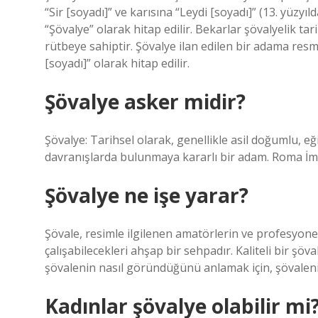
“Sir [soyadı]” ve karısına “Leydi [soyadı]” (13. yüzy
“Şövalye” olarak hitap edilir. Bekarlar şövalyelik ta
rütbeye sahiptir. Şövalye ilan edilen bir adama resme
[soyadı]” olarak hitap edilir.
Şövalye asker midir?
Şövalye: Tarihsel olarak, genellikle asil doğumlu, e
davranışlarda bulunmaya kararlı bir adam. Roma İmpa
Şövalye ne işe yarar?
Şövale, resimle ilgilenen amatörlerin ve profesyonel
çalışabilecekleri ahşap bir sehpadır. Kaliteli bir şöva
şövalenin nasıl göründüğünü anlamak için, şövaleni
Kadınlar şövalye olabilir mi