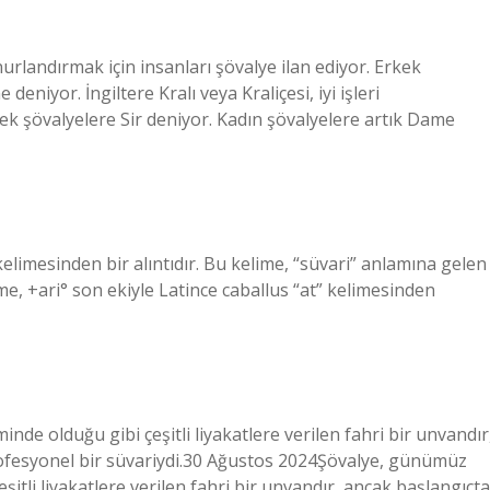
nurlandırmak için insanları şövalye ilan ediyor. Erkek
eniyor. İngiltere Kralı veya Kraliçesi, iyi işleri
kek şövalyelere Sir deniyor. Kadın şövalyelere artık Dame
” kelimesinden bir alıntıdır. Bu kelime, “süvari” anlamına gelen
me, +ari° son ekiyle Latince caballus “at” kelimesinden
nde olduğu gibi çeşitli liyakatlere verilen fahri bir unvandır
ofesyonel bir süvariydi.30 Ağustos 2024Şövalye, günümüz
şitli liyakatlere verilen fahri bir unvandır, ancak başlangıçta