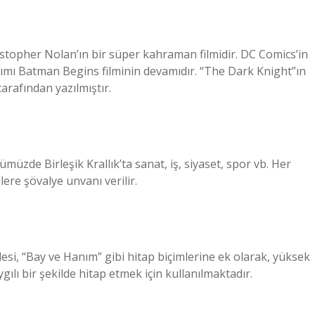
istopher Nolan’ın bir süper kahraman filmidir. DC Comics’in
mı Batman Begins filminin devamıdır. “The Dark Knight”ın
rafından yazılmıştır.
müzde Birleşik Krallık’ta sanat, iş, siyaset, spor vb. Her
ere şövalye unvanı verilir.
esi, “Bay ve Hanım” gibi hitap biçimlerine ek olarak, yüksek
gılı bir şekilde hitap etmek için kullanılmaktadır.