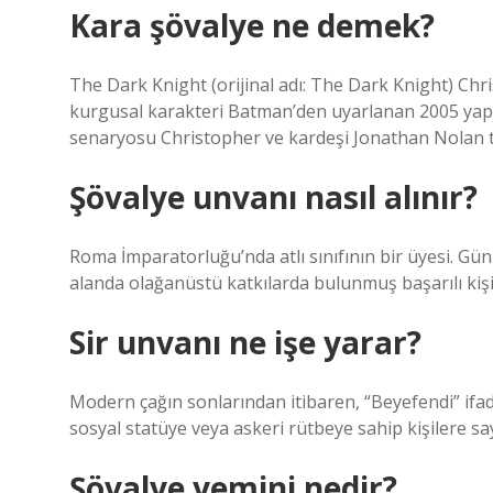
Kara şövalye ne demek?
The Dark Knight (orijinal adı: The Dark Knight) Chr
kurgusal karakteri Batman’den uyarlanan 2005 yapı
senaryosu Christopher ve kardeşi Jonathan Nolan ta
Şövalye unvanı nasıl alınır?
Roma İmparatorluğu’nda atlı sınıfının bir üyesi. Günü
alanda olağanüstü katkılarda bulunmuş başarılı kişil
Sir unvanı ne işe yarar?
Modern çağın sonlarından itibaren, “Beyefendi” ifad
sosyal statüye veya askeri rütbeye sahip kişilere say
Şövalye yemini nedir?