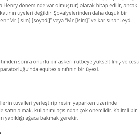
ılda Henry döneminde var olmuştur) olarak hitap edilir, ancak
rikatının üyeleri değildir. Şövalyelerinden daha düşük bir
n “Mr [isim] [soyadı]” veya “Mr [isim]” ve karısına “Leydi
ğitimden sonra onurlu bir askeri rütbeye yükseltilmiş ve cesu
ratorluğu’nda equites sınıfının bir üyesi.
lerin tuvalleri yerleştirip resim yaparken üzerinde
le satın almak, kullanımı açısından çok önemlidir. Kaliteli bir
n yapıldığı ağaca bakmak gerekir.
?