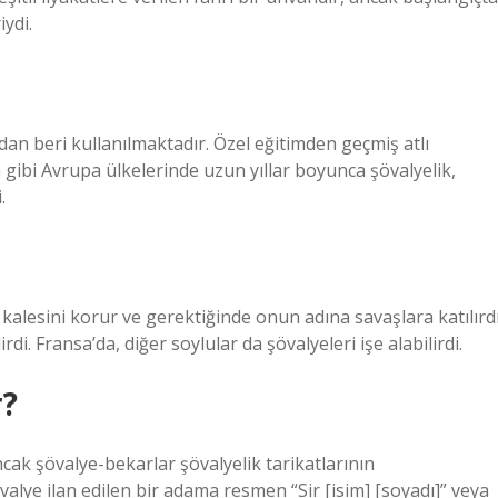
ydi.
dan beri kullanılmaktadır. Özel eğitimden geçmiş atlı
a gibi Avrupa ülkelerinde uzun yıllar boyunca şövalyelik,
.
 kalesini korur ve gerektiğinde onun adına savaşlara katılırdı
rdi. Fransa’da, diğer soylular da şövalyeleri işe alabilirdi.
r?
cak şövalye-bekarlar şövalyelik tarikatlarının
alye ilan edilen bir adama resmen “Sir [isim] [soyadı]” veya