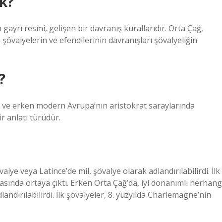
k?
n gayrı resmi, gelişen bir davranış kurallarıdır. Orta Çağ,
e şövalyelerin ve efendilerinin davranışları şövalyeliğin
?
ğ ve erken modern Avrupa’nın aristokrat saraylarında
ir anlatı türüdür.
alye veya Latince’de mil, şövalye olarak adlandırılabilirdi. İlk
rasında ortaya çıktı. Erken Orta Çağ’da, iyi donanımlı herhang
landırılabilirdi. İlk şövalyeler, 8. yüzyılda Charlemagne’nin