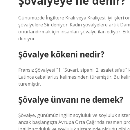
Şövalyeye ne denir?
Günümüzde İngiltere Kralı veya Kraliçesi, iyi işleri o
şövalyelere Sir deniyor. Kadın şövalyelere artık Dame d
onurlandırmak için insanları şövalye ilan ediyor. Er
deniyor.
Şövalye kökeni nedir?
Fransız Şövalyesi “1. “Süvari, sipahi, 2. asalet sıfatı
Latince caballarius kelimesinden türemiştir. Bu keli
türemiştir.
Şövalye ünvanı ne demek?
Şövalye, günümüz İngiliz soyluluk ve soyluluk sistemi
ancak başlangıçta Avrupa Orta Çağı’nda resmen pr
İngiliz soyluluk ve soyluluk sisteminde olduğu gibi çe