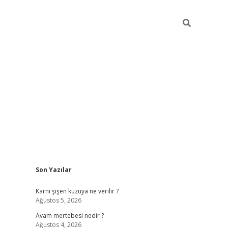
Sidebar
Son Yazılar
vdcasino giriş
Karnı şişen kuzuya ne verilir ?
Ağustos 5, 2026
Avam mertebesi nedir ?
Ağustos 4, 2026