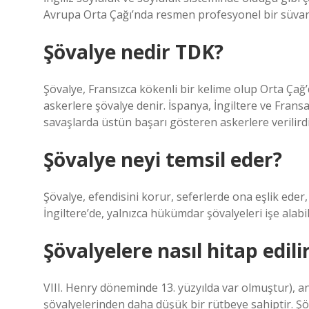
Avrupa Orta Çağı’nda resmen profesyonel bir süvari
Şövalye nedir TDK?
Şövalye, Fransızca kökenli bir kelime olup Orta Çağ’
askerlere şövalye denir. İspanya, İngiltere ve Frans
savaşlarda üstün başarı gösteren askerlere verilirdi
Şövalye neyi temsil eder?
Şövalye, efendisini korur, seferlerde ona eşlik eder,
İngiltere’de, yalnızca hükümdar şövalyeleri işe alabili
Şövalyelere nasıl hitap edili
VIII. Henry döneminde 13. yüzyılda var olmuştur), an
şövalyelerinden daha düşük bir rütbeye sahiptir. Şöv