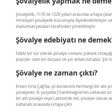
Şövalyelik yapmak ne deme
Şövalyelik, 1170 ile 1220 yılları arasında ortaya çıka
Hıristiyan şövalyelik kurumuyla ilişkilendirilmiştir v
toplumsal yasaları tarafından yönetilmiştir.
Şövalye edebiyatı ne demek
Edebi bir tür olarak şövalye romanı, yüksek ortaça
popüler olan bir düzyazı ve şiir anlatı türüdür. Şiir b
Şövalye ne zaman çıktı?
Erken Orta Çağ’da, iyi donanımlı herhangi bir atlı şöv
şövalyeler, 8. yüzyılda Charlemagne’nin saltanatı sı
bir atlı şövalye veya Latince’de mil, şövalye olarak ad
saltanatı sırasında ortaya çıktı.