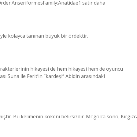
der:AnseriformesFamily:Anatidae1 satır daha
le kolayca tanınan büyük bir ördektir.
 karakterlerinin hikayesi de hem hikayesi hem de oyuncu
ası Suna ile Ferit’in “kardeşi” Abidin arasındaki
ştir. Bu kelimenin kökeni belirsizdir. Moğolca sono, Kırgızc