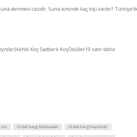
na denmesi caizdir. Suna isminde kaç kişi vardır? Türkiye’d
veyn(ler)Vehbi Koç Sadberk KoçÖdüller10 satır daha
r mu
Ördek hangi familyadan
Ördek hangi hayvandır