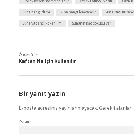
Ördek kökeni nereden gelir
Ördek Latince Nedir
Ördek 
Suna hangi dilde
Suna hangi hayvandır
Suna ismi Kuran
Suna yabancı kökenli mi
Sunanın kaç çocuğu var
Önceki Yazı
Kaftan Ne Için Kullanılır
Bir yanıt yazın
E-posta adresiniz yayınlanmayacak.
Gerekli alanlar
Yorum