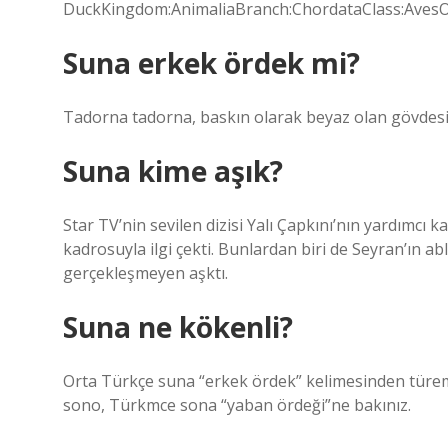
DuckKingdom:AnimaliaBranch:ChordataClass:AvesOr
Suna erkek ördek mi?
Tadorna tadorna, baskın olarak beyaz olan gövdesiy
Suna kime aşık?
Star TV’nin sevilen dizisi Yalı Çapkını’nın yardımcı
kadrosuyla ilgi çekti. Bunlardan biri de Seyran’ın abl
gerçekleşmeyen aşktı.
Suna ne kökenli?
Orta Türkçe suna “erkek ördek” kelimesinden türemi
sono, Türkmce sona “yaban ördeği”ne bakınız.