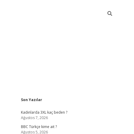
Sidebar
Son Yazılar
vdcasino giriş
Kadınlarda 3XL kaç beden ?
Ağustos 7, 2026
BBC Türkçe kime ait ?
Ağustos 5, 2026