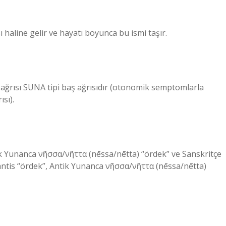
 haline gelir ve hayatı boyunca bu ismi taşır.
ş ağrısı SUNA tipi baş ağrısıdır (otonomik semptomlarla
ısı).
tik Yunanca νῆσσα/νῆττα (nēssa/nētta) “ördek” ve Sanskritçe
a ántis “ördek”, Antik Yunanca νῆσσα/νῆττα (nēssa/nētta)