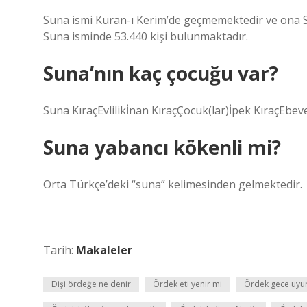
Suna ismi Kuran-ı Kerim’de geçmemektedir ve ona Su
Suna isminde 53.440 kişi bulunmaktadır.
Suna’nın kaç çocuğu var?
Suna KıraçEvlilikİnan KıraçÇocuk(lar)İpek KıraçEbe
Suna yabancı kökenli mi?
Orta Türkçe’deki “suna” kelimesinden gelmektedir.
Tarih:
Makaleler
Dişi ördeğe ne denir
Ördek eti yenir mi
Ördek gece uyu