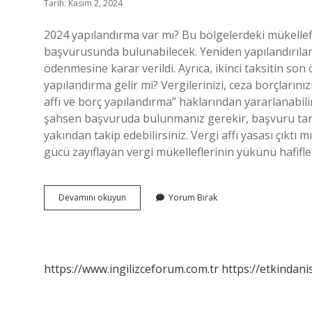
Tarih: Kasım 2, 2024
2024 yapılandırma var mı? Bu bölgelerdeki mükelle
başvurusunda bulunabilecek. Yeniden yapılandırılan t
ödenmesine karar verildi. Ayrıca, ikinci taksitin son
yapılandırma gelir mi? Vergilerinizi, ceza borçlarını
affı ve borç yapılandırma” haklarından yararlanabil
şahsen başvuruda bulunmanız gerekir, başvuru tarihler
yakından takip edebilirsiniz. Vergi affı yasası çı
gücü zayıflayan vergi mükelleflerinin yükünü hafifl
Vergi
Devamını okuyun
Yorum Bırak
Borçlarına
Af
Var
Mı
https://www.ingilizceforum.com.tr
https://etkindani