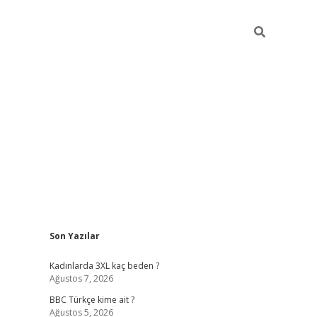
Sidebar
Son Yazılar
vdcasino g
Kadınlarda 3XL kaç beden ?
Ağustos 7, 2026
BBC Türkçe kime ait ?
Ağustos 5, 2026