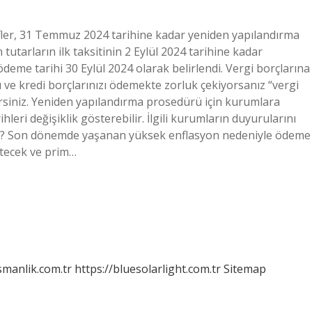
fler, 31 Temmuz 2024 tarihine kadar yeniden yapılandırma
utarların ilk taksitinin 2 Eylül 2024 tarihine kadar
 ödeme tarihi 30 Eylül 2024 olarak belirlendi. Vergi borçlarına
zı ve kredi borçlarınızı ödemekte zorluk çekiyorsanız “vergi
irsiniz. Yeniden yapılandırma prosedürü için kurumlara
i ​​değişiklik gösterebilir. İlgili kurumların duyurularını
ktı mı? Son dönemde yaşanan yüksek enflasyon nedeniyle ödeme
etecek ve prim…
smanlik.com.tr
https://bluesolarlight.com.tr
Sitemap