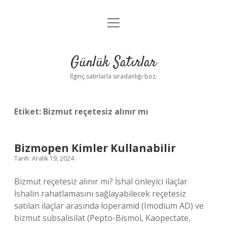
menüyü
Anasayfa
aç
Gizlilik Politikası
Günlük Satırlar
Yasal Uyarı
İlginç satırlarla sıradanlığı boz.
Hakkımızda
Etiket:
Bizmut reçetesiz alınır mı
Bizmopen Kimler Kullanabilir
Tarih: Aralık 19, 2024
Bizmut reçetesiz alınır mı? İshal önleyici ilaçlar
İshalin rahatlamasını sağlayabilecek reçetesiz
satılan ilaçlar arasında loperamid (Imodium AD) ve
bizmut subsalisilat (Pepto-Bismol, Kaopectate,