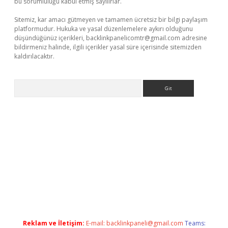
bu sorumluluğu kabul etmiş sayılırlar.
Sitemiz, kar amacı gütmeyen ve tamamen ücretsiz bir bilgi paylaşım
platformudur. Hukuka ve yasal düzenlemelere aykırı olduğunu
düşündüğünüz içerikleri,
backlinkpanelicomtr@gmail.com
adresine
bildirmeniz halinde, ilgili içerikler yasal süre içerisinde sitemizden
kaldırılacaktır.
Arama
dcasino giriş
Reklam ve İletişim:
E-mail:
backlinkpaneli@gmail.com
Teams: