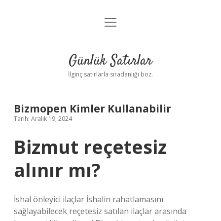
menüyü
Anasayfa
aç
Gizlilik Politikası
Günlük Satırlar
Yasal Uyarı
İlginç satırlarla sıradanlığı boz.
Hakkımızda
Bizmopen Kimler Kullanabilir
Tarih: Aralık 19, 2024
Bizmut reçetesiz
alınır mı?
İshal önleyici ilaçlar İshalin rahatlamasını
sağlayabilecek reçetesiz satılan ilaçlar arasında