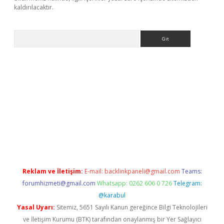
kaldırılacaktır.
Arama
vdcasino giriş
Reklam ve İletişim:
E-mail:
backlinkpaneli@gmail.com
Teams:
forumhizmeti@gmail.com
Whatsapp: 0262 606 0 726
Telegram:
@karabul
Yasal Uyarı:
Sitemiz, 5651 Sayılı Kanun gereğince Bilgi Teknolojileri
ve İletişim Kurumu (BTK) tarafından onaylanmış bir Yer Sağlayıcı