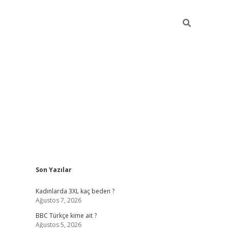
Sidebar
Son Yazılar
vdcasino g
Kadınlarda 3XL kaç beden ?
Ağustos 7, 2026
BBC Türkçe kime ait ?
Ağustos 5, 2026