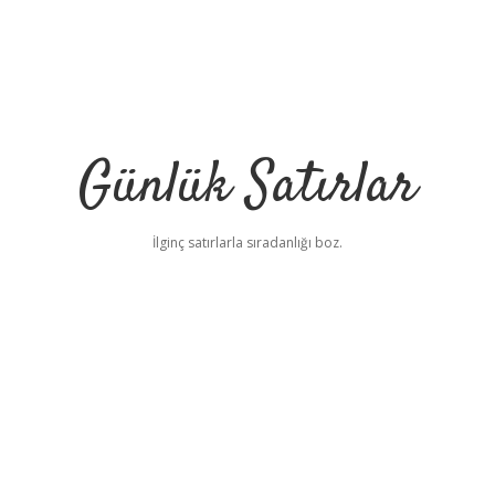
Günlük Satırlar
İlginç satırlarla sıradanlığı boz.