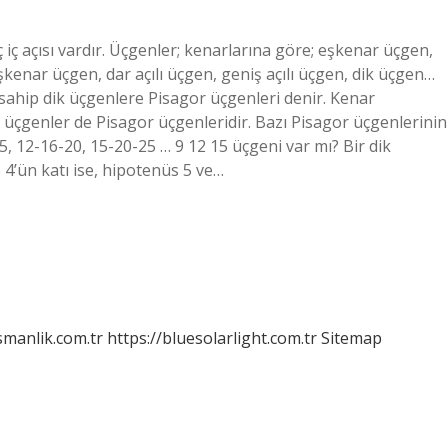
 iç açısı vardır. Üçgenler; kenarlarına göre; eşkenar üçgen,
şkenar üçgen, dar açılı üçgen, geniş açılı üçgen, dik üçgen…
sahip dik üçgenlere Pisagor üçgenleri denir. Kenar
n üçgenler de Pisagor üçgenleridir. Bazı Pisagor üçgenlerinin
5, 12-16-20, 15-20-25 … 9 12 15 üçgeni var mı? Bir dik
e 4’ün katı ise, hipotenüs 5 ve…
smanlik.com.tr
https://bluesolarlight.com.tr
Sitemap