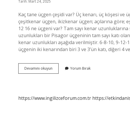
Tarih: Mart 24, 2025
Kaç tane üçgen çeşidi var? Üç kenarı, üç köşesi ve üç
çeşitkenar üçgen, ikizkenar üçgen; açılarına göre; e
12 16 ne üçgeni var? Tam sayı kenar uzunluklarına 
uzunlukları bir Pisagor üçgeninin tam sayı katı ola
kenar uzunlukları aşağıda verilmiştir. 6-8-10, 9-12-1
üçgenin iki kenarından biri 3 ve 3’ün katı, diğeri 4 v
Hangi
Devamını okuyun
Yorum Bırak
Üçgenler
Var
https://www.ingilizceforum.com.tr
https://etkindani