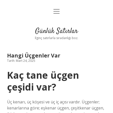
menüyü
Anasayfa
aç
Gizlilik Politikası
Günlük Satırlar
Yasal Uyarı
İlginç satırlarla sıradanlığı boz.
Hakkımızda
Hangi Üçgenler Var
Tarih: Mart 24, 2025
Kaç tane üçgen
çeşidi var?
Üç kenarı, üç köşesi ve üç iç açısı vardır. Üçgenler;
kenarlarına göre; eşkenar üçgen, çeşitkenar üçgen,