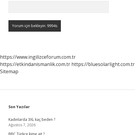
https://www.ingilizceforum.com.tr
https://etkindanismanlik.com.tr
https://bluesolarlight.com.tr
Sitemap
Sidebar
Son Yazılar
Kadınlarda 3XL kaç beden ?
Ağustos 7, 2026
BBC Türkçe kime ait ?