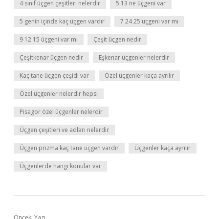
4 sınıf üçgen çeşitleri nelerdir
5 13 ne üçgeni var
5 genin içinde kaç üçgen vardır
7 24 25 üçgeni var mı
9 12 15 üçgeni var mı
Çeşit üçgen nedir
Çeşitkenar üçgen nedir
Eşkenar üçgenler nelerdir
Kaç tane üçgen çeşidi var
Özel üçgenler kaça ayrılır
Özel üçgenler nelerdir hepsi
Pisagor özel üçgenler nelerdir
Üçgen çeşitleri ve adları nelerdir
Üçgen prizma kaç tane üçgen vardır
Üçgenler kaça ayrılır
Üçgenlerde hangi konular var
Önceki Yazı