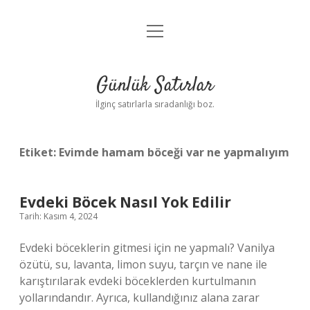
menüyü
Anasayfa
aç
Gizlilik Politikası
Günlük Satırlar
Yasal Uyarı
İlginç satırlarla sıradanlığı boz.
Hakkımızda
Etiket:
Evimde hamam böceği var ne yapmalıyım
Evdeki Böcek Nasıl Yok Edilir
Tarih: Kasım 4, 2024
Evdeki böceklerin gitmesi için ne yapmalı? Vanilya
özütü, su, lavanta, limon suyu, tarçın ve nane ile
karıştırılarak evdeki böceklerden kurtulmanın
yollarındandır. Ayrıca, kullandığınız alana zarar