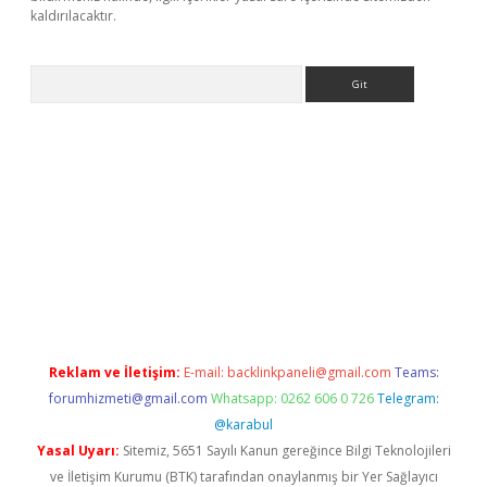
kaldırılacaktır.
Arama
dcasino giriş
Reklam ve İletişim:
E-mail:
backlinkpaneli@gmail.com
Teams:
forumhizmeti@gmail.com
Whatsapp: 0262 606 0 726
Telegram:
@karabul
Yasal Uyarı:
Sitemiz, 5651 Sayılı Kanun gereğince Bilgi Teknolojileri
ve İletişim Kurumu (BTK) tarafından onaylanmış bir Yer Sağlayıcı