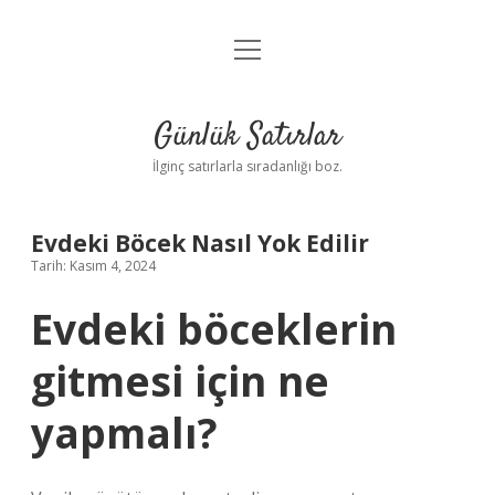
menüyü
Anasayfa
aç
Gizlilik Politikası
Günlük Satırlar
Yasal Uyarı
İlginç satırlarla sıradanlığı boz.
Hakkımızda
Evdeki Böcek Nasıl Yok Edilir
Tarih: Kasım 4, 2024
Evdeki böceklerin
gitmesi için ne
yapmalı?