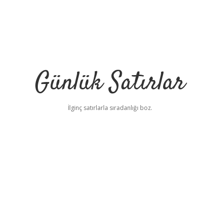
Günlük Satırlar
İlginç satırlarla sıradanlığı boz.