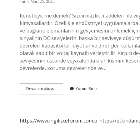
Tarih: Mart 25, 2025
Kenetleyici ne demek? Sızdırmazlık maddeleri, iki v
kimyasallardır. Özellikle endüstriyel uygulamalarda 
ve bağlantı elemanlarının gevşemesini önlemek için ku
sinyalinin DC seviyelerini başka bir seviyeye düşürm
devreleri kapasitörler, diyotlar ve dirençler kullanıl
olarak sabit bir voltaj kaynağı yerleştirilir. Kırpıcı de
seviyesinin üstünde veya altında olan kısmını kesen
devrelerde, koruma devrelerinde ve…
Kenetleyiciler
Devamını okuyun
Yorum Bırak
Nedir
https://www.ingilizceforum.com.tr
https://etkindani