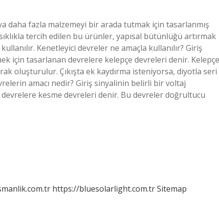
eya daha fazla malzemeyi bir arada tutmak için tasarlanmış
sıklıkla tercih edilen bu ürünler, yapısal bütünlüğü artırmak
llanılır. Kenetleyici devreler ne amaçla kullanılır? Giriş
ek için tasarlanan devrelere kelepçe devreleri denir. Kelepç
arak oluşturulur. Çıkışta ek kaydırma isteniyorsa, diyotla seri
vrelerin amacı nedir? Giriş sinyalinin belirli bir voltaj
 devrelere kesme devreleri denir. Bu devreler doğrultucu
smanlik.com.tr
https://bluesolarlight.com.tr
Sitemap