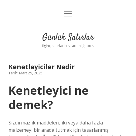
menüyü
Anasayfa
aç
Gizlilik Politikası
Günlük Satırlar
Yasal Uyarı
İlginç satırlarla sıradanlığı boz.
Hakkımızda
Kenetleyiciler Nedir
Tarih: Mart 25, 2025
Kenetleyici ne
demek?
Sızdırmazlık maddeleri, iki veya daha fazla
malzemeyi bir arada tutmak için tasarlanmış