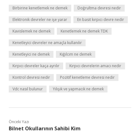
Birbirine kenetlemek ne demek
Doğrultma devresi nedir
Elektronik devreler ne işe yarar
En basit kırpıcı devre nedir
Kavislemek ne demek
Kenetlemek ne demek TDK
Kenetleyici devreler ne amaçla kullanılır
Kenetleyici ne demek
Kığılcım ne demek
Kırpıcı devreler kaça ayrılır
Kırpıcı devrelerin amacı nedir
Kontrol devresi nedir
Pozitif kenetleme devresi nedir
Vdc nasıl bulunur
Yılışık ve yapmacık ne demek
Önceki Yazı
Bilnet Okullarının Sahibi Kim