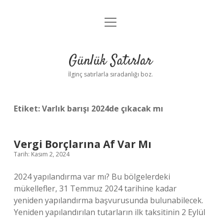
menüyü
Anasayfa
aç
Gizlilik Politikası
Günlük Satırlar
Yasal Uyarı
İlginç satırlarla sıradanlığı boz.
Hakkımızda
Etiket:
Varlık barışı 2024de çıkacak mı
Vergi Borçlarına Af Var Mı
Tarih: Kasım 2, 2024
2024 yapılandırma var mı? Bu bölgelerdeki
mükellefler, 31 Temmuz 2024 tarihine kadar
yeniden yapılandırma başvurusunda bulunabilecek.
Yeniden yapılandırılan tutarların ilk taksitinin 2 Eylül