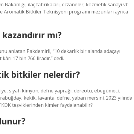
 Bakanlığı, ilaç fabrikaları, eczaneler, kozmetik sanayi vb.
 ve Aromatik Bitkiler Teknisyeni programı mezunları ayrıca
 kazandırır mı?
unu anlatan Pakdemirli, “10 dekarlık bir alanda adaçayı
kârı 17 bin 766 liradır.” dedi.
ik bitkiler nelerdir?
eriye, siyah kimyon, defne yaprağı, dereotu, ebegümeci,
arabuğday, kekik, lavanta, defne, yaban mersini. 2023 yılında
 TKDK teşviklerinden kimler faydalanabilir?
olunur?