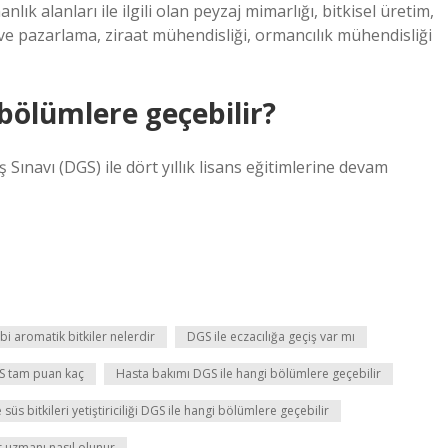
k alanları ile ilgili olan peyzaj mimarlığı, bitkisel üretim,
 ve pazarlama, ziraat mühendisliği, ormancılık mühendisliği
bölümlere geçebilir?
Sınavı (DGS) ile dört yıllık lisans eğitimlerine devam
bbi aromatik bitkiler nelerdir
DGS ile eczacılığa geçiş var mı
S tam puan kaç
Hasta bakımı DGS ile hangi bölümlere geçebilir
 süs bitkileri yetiştiriciliği DGS ile hangi bölümlere geçebilir
ler uzmanı nasıl olunur