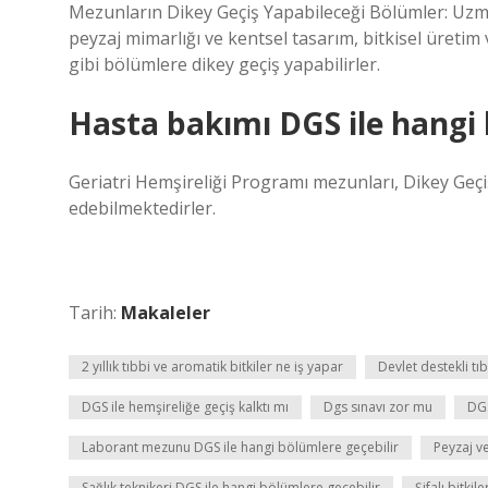
Mezunların Dikey Geçiş Yapabileceği Bölümler: Uzmanlı
peyzaj mimarlığı ve kentsel tasarım, bitkisel üretim
gibi bölümlere dikey geçiş yapabilirler.
Hasta bakımı DGS ile hangi 
Geriatri Hemşireliği Programı mezunları, Dikey Geçiş 
edebilmektedirler.
Tarih:
Makaleler
2 yıllık tıbbi ve aromatik bitkiler ne iş yapar
Devlet destekli tı
DGS ile hemşireliğe geçiş kalktı mı
Dgs sınavı zor mu
DG
Laborant mezunu DGS ile hangi bölümlere geçebilir
Peyzaj ve
Sağlık teknikeri DGS ile hangi bölümlere geçebilir
Şifalı bitki