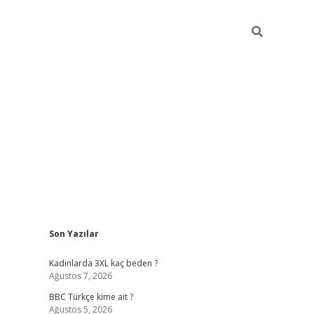
Sidebar
Son Yazılar
vdcasino giriş
Kadınlarda 3XL kaç beden ?
Ağustos 7, 2026
BBC Türkçe kime ait ?
Ağustos 5, 2026