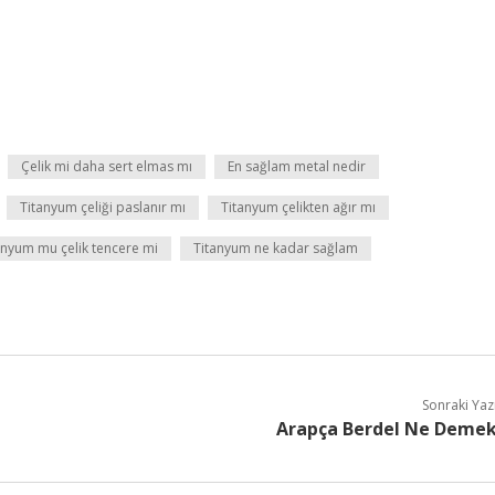
Çelik mi daha sert elmas mı
En sağlam metal nedir
Titanyum çeliği paslanır mı
Titanyum çelikten ağır mı
anyum mu çelik tencere mi
Titanyum ne kadar sağlam
Sonraki Yaz
Arapça Berdel Ne Deme