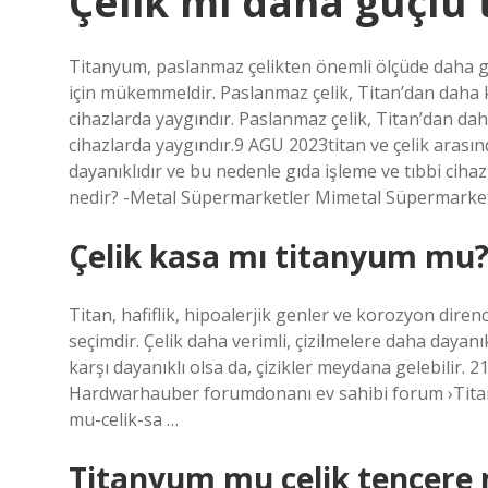
Çelik mi daha güçlü
Titanyum, paslanmaz çelikten önemli ölçüde daha gü
için mükemmeldir. Paslanmaz çelik, Titan’dan daha 
cihazlarda yaygındır. Paslanmaz çelik, Titan’dan da
cihazlarda yaygındır.9 AGU 2023titan ve çelik arası
dayanıklıdır ve bu nedenle gıda işleme ve tıbbi ciha
nedir? -Metal Süpermarketler Mimetal Süpermarketl
Çelik kasa mı titanyum mu
Titan, hafiflik, hipoalerjik genler ve korozyon diren
seçimdir. Çelik daha verimli, çizilmelere daha dayanı
karşı dayanıklı olsa da, çizikler meydana gelebilir.
Hardwarhauber forumdonanı ev sahibi forum ›Tita
mu-celik-sa …
Titanyum mu çelik tencere 