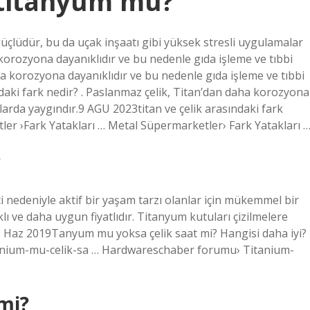
 titanyum mu?
çlüdür, bu da uçak inşaatı gibi yüksek stresli uygulamalar
korozyona dayanıklıdır ve bu nedenle gıda işleme ve tıbbi
ha korozyona dayanıklıdır ve bu nedenle gıda işleme ve tıbbi
ndaki fark nedir? . Paslanmaz çelik, Titan’dan daha korozyona
zlarda yaygındır.9 AGU 2023titan ve çelik arasındaki fark
er ›Fark Yatakları … Metal Süpermarketler› Fark Yatakları 
?
ci nedeniyle aktif bir yaşam tarzı olanlar için mükemmel bir
klı ve daha uygun fiyatlıdır. Titanyum kutuları çizilmelere
 21 Haz 2019Tanyum mu yoksa çelik saat mi? Hangisi daha iyi? 
nium-mu-celik-sa … Hardwareschaber forumu› Titanium-
mi?