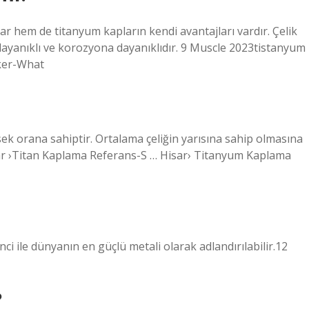
r hem de titanyum kapların kendi avantajları vardır. Çelik
f, dayanıklı ve korozyona dayanıklıdır. 9 Muscle 2023tistanyum
ker-What
sek orana sahiptir. Ortalama çeliğin yarısına sahip olmasına
ar ›Titan Kaplama Referans-S … Hisar› Titanyum Kaplama
ci ile dünyanın en güçlü metali olarak adlandırılabilir.12
?