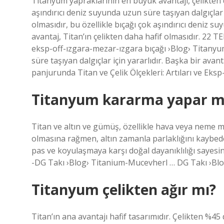
Titanyum yapraklarının en büyük avantajı, çelikten 
aşındırıcı deniz suyunda uzun süre taşıyan dalgıçlar i
olmasıdır, bu özellikle bıçağı çok aşındırıcı deniz su
avantaj, Titan’ın çelikten daha hafif olmasıdır. 22 TE
eksp-off-ızgara-mezar-ızgara bıçağı ›Blog› Titanyum
süre taşıyan dalgıçlar için yararlıdır. Başka bir avan
panjurunda Titan ve Çelik Ölçekleri: Artıları ve E
Titanyum kararma yapar m
Titan ve altın ve gümüş, özellikle hava veya neme ma
olmasına rağmen, altın zamanla parlaklığını kaybede
pas ve koyulaşmaya karşı doğal dayanıklılığı sayes
-DG Takı ›Blog› Titanium-Mucevherl … DG Takı ›Bl
Titanyum çelikten ağır mı?
Titan’ın ana avantajı hafif tasarımıdır. Çelikten %4