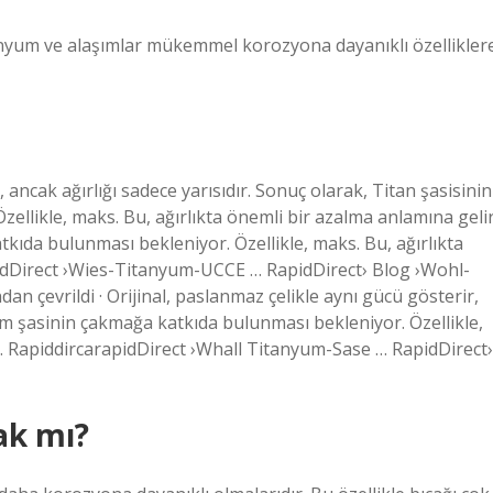
anyum ve alaşımlar mükemmel korozyona dayanıklı özellikler
ancak ağırlığı sadece yarısıdır. Sonuç olarak, Titan şasisinin
zellikle, maks. Bu, ağırlıkta önemli bir azalma anlamına gelir
tkıda bulunması bekleniyor. Özellikle, maks. Bu, ağırlıkta
pidDirect ›Wies-Titanyum-UCCE … RapidDirect› Blog ›Wohl-
n çevrildi · Orijinal, paslanmaz çelikle aynı gücü gösterir,
yum şasinin çakmağa katkıda bulunması bekleniyor. Özellikle,
r. RapiddircarapidDirect ›Whall Titanyum-Sase … RapidDirect›
ak mı?