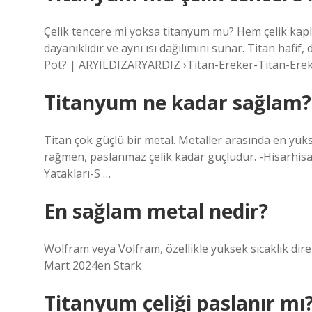
Çelik tencere mi yoksa titanyum mu? Hem çelik kapla
dayanıklıdır ve aynı ısı dağılımını sunar. Titan hafi
Pot? | ARYILDIZARYARDIZ ›Titan-Ereker-Titan-Ere
Titanyum ne kadar sağlam?
Titan çok güçlü bir metal. Metaller arasında en yük
rağmen, paslanmaz çelik kadar güçlüdür. -Hisarhis
Yatakları-S …
En sağlam metal nedir?
Wolfram veya Volfram, özellikle yüksek sıcaklık diren
Mart 2024en Stark
Titanyum çeliği paslanır mı