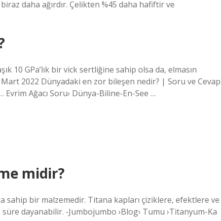
iraz daha ağırdır. Çelikten %45 daha hafiftir ve
?
ık 10 GPa’lık bir vick sertliğine sahip olsa da, elmasın
.13 Mart 2022 Dünyadaki en zor bileşen nedir? | Soru ve Cevap
… Evrim Ağacı Soru› Dünya-Biline-En-See …
me midir?
 sahip bir malzemedir. Titana kapları çiziklere, efektlere ve
un süre dayanabilir. -Jumbojumbo ›Blog› Tumu ›Titanyum-Ka