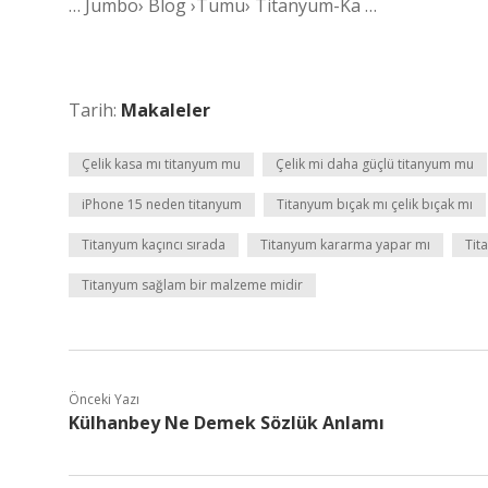
… Jumbo› Blog ›Tumu› Titanyum-Ka …
Tarih:
Makaleler
Çelik kasa mı titanyum mu
Çelik mi daha güçlü titanyum mu
iPhone 15 neden titanyum
Titanyum bıçak mı çelik bıçak mı
Titanyum kaçıncı sırada
Titanyum kararma yapar mı
Tit
Titanyum sağlam bir malzeme midir
Önceki Yazı
Külhanbey Ne Demek Sözlük Anlamı