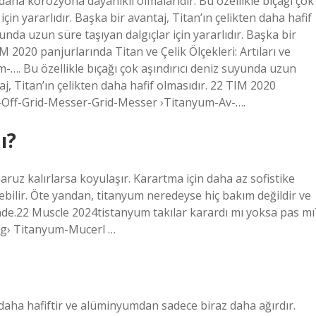
daha korozyona dayanıklı olmalarıdır. Bu özellikle bıçağı çok
çin yararlıdır. Başka bir avantaj, Titan’ın çelikten daha hafif
yunda uzun süre taşıyan dalgıçlar için yararlıdır. Başka bir
M 2020 panjurlarında Titan ve Çelik Ölçekleri: Artıları ve
-…. Bu özellikle bıçağı çok aşındırıcı deniz suyunda uzun
taj, Titan’ın çelikten daha hafif olmasıdır. 22 TIM 2020
ksp-Off-Grid-Messer-Grid-Messer ›Titanyum-Av-….
ı?
ruz kalırlarsa koyulaşır. Karartma için daha az sofistike
bilir. Öte yandan, titanyum neredeyse hiç bakım değildir ve
inde.22 Muscle 2024tistanyum takılar karardı mı yoksa pas mı
og› Titanyum-Mucerl …
5 daha hafiftir ve alüminyumdan sadece biraz daha ağırdır.