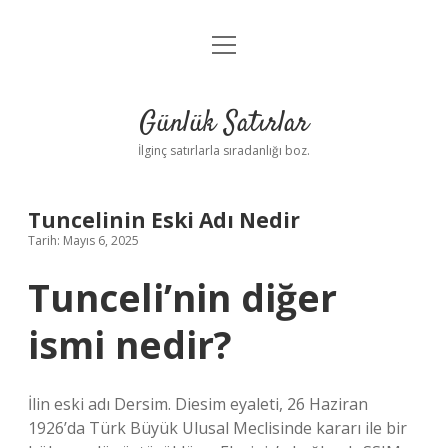
menüyü
Anasayfa
aç
Gizlilik Politikası
Günlük Satırlar
Yasal Uyarı
İlginç satırlarla sıradanlığı boz.
Hakkımızda
Tuncelinin Eski Adı Nedir
Tarih: Mayıs 6, 2025
Tunceli’nin diğer
ismi nedir?
İlin eski adı Dersim. Diesim eyaleti, 26 Haziran
1926’da Türk Büyük Ulusal Meclisinde kararı ile bir