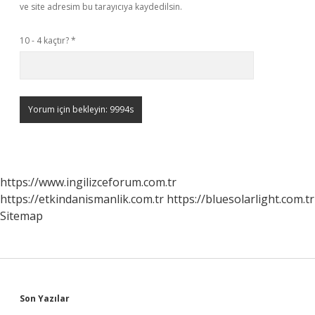
ve site adresim bu tarayıcıya kaydedilsin.
10 - 4 kaçtır?
*
https://www.ingilizceforum.com.tr
https://etkindanismanlik.com.tr
https://bluesolarlight.com.tr
Sitemap
Sidebar
Son Yazılar