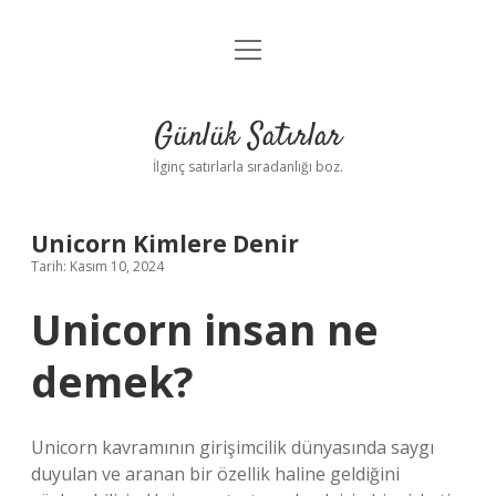
menüyü
Anasayfa
aç
Gizlilik Politikası
Günlük Satırlar
Yasal Uyarı
İlginç satırlarla sıradanlığı boz.
Hakkımızda
Unicorn Kimlere Denir
Tarih: Kasım 10, 2024
Unicorn insan ne
demek?
Unicorn kavramının girişimcilik dünyasında saygı
duyulan ve aranan bir özellik haline geldiğini