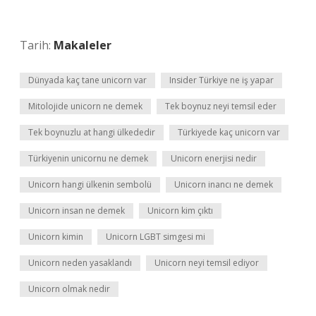
Tarih:
Makaleler
Dünyada kaç tane unicorn var
Insider Türkiye ne iş yapar
Mitolojide unicorn ne demek
Tek boynuz neyi temsil eder
Tek boynuzlu at hangi ülkededir
Türkiyede kaç unicorn var
Türkiyenin unicornu ne demek
Unicorn enerjisi nedir
Unicorn hangi ülkenin sembolü
Unicorn inancı ne demek
Unicorn insan ne demek
Unicorn kim çıktı
Unicorn kimin
Unicorn LGBT simgesi mi
Unicorn neden yasaklandı
Unicorn neyi temsil ediyor
Unicorn olmak nedir