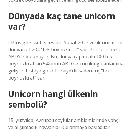
yüksek boyutlara geçişi ve eril gücü sembolize eder.
Dünyada kaç tane unicorn
var?
CBInsights web sitesinin Şubat 2023 verilerine göre
dünyada 1.204 “tek boynuzlu at” var. Bunların 653’ü
ABD’de bulunuyor. Bu, dünya çapındaki 100 tek
boynuzlu attan 54’ünün ABD’de kurulduğu anlamına
geliyor. Listeye göre Türkiye’de sadece üç “tek
boynuzlu at” var.
Unicorn hangi ülkenin
sembolü?
15. yüzyılda, Avrupalı ​​soylular amblemlerinde vahşi
ve alışılmadık hayvanlar kullanmaya başladılar.