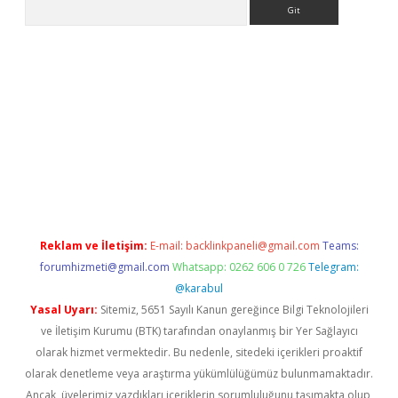
Arama
vdcasino giriş
Reklam ve İletişim:
E-mail:
backlinkpaneli@gmail.com
Teams:
forumhizmeti@gmail.com
Whatsapp: 0262 606 0 726
Telegram:
@karabul
Yasal Uyarı:
Sitemiz, 5651 Sayılı Kanun gereğince Bilgi Teknolojileri
ve İletişim Kurumu (BTK) tarafından onaylanmış bir Yer Sağlayıcı
olarak hizmet vermektedir. Bu nedenle, sitedeki içerikleri proaktif
olarak denetleme veya araştırma yükümlülüğümüz bulunmamaktadır.
Ancak, üyelerimiz yazdıkları içeriklerin sorumluluğunu taşımakta olup,