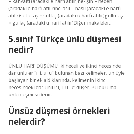
= kahvaltı (aradaki e harfi atılır)ne-işin = neden
(aradaki e harfi atılır)ne-asıl = nasıl (aradaki e harfi
atılır)sütlü-aş = sütlaç (aradaki ü harfi atılır)gullü-aş
= gullaç (aradaki ü harfi atılır)Diğer makaleler…
5.sınıf Türkçe ünlü düşmesi
nedir?
ÜNLÜ HARF DÜŞÜMÜ İki heceli ve ikinci hecesinde
dar ünlüler “ı, i, u, ü” bulunan bazı kelimeler, ünlüyle
başlayan bir ek aldıklarında, kelimenin ikinci
hecesindeki dar ünlü “ı, i, u, ü” düşer. Bu duruma
ünlü düşmesi denir.
Ünsüz düşmesi örnekleri
nelerdir?