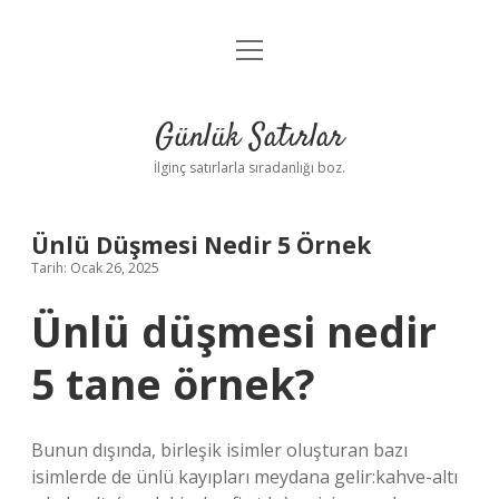
menüyü
Anasayfa
aç
Gizlilik Politikası
Günlük Satırlar
Yasal Uyarı
İlginç satırlarla sıradanlığı boz.
Hakkımızda
Ünlü Düşmesi Nedir 5 Örnek
Tarih: Ocak 26, 2025
Ünlü düşmesi nedir
5 tane örnek?
Bunun dışında, birleşik isimler oluşturan bazı
isimlerde de ünlü kayıpları meydana gelir:kahve-altı