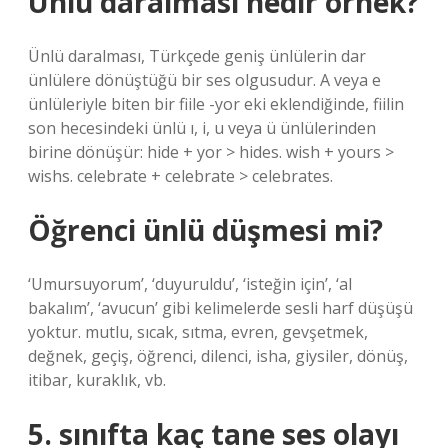
Ünlü daralmasi nedir örnek?
Ünlü daralması, Türkçede geniş ünlülerin dar
ünlülere dönüştüğü bir ses olgusudur. A veya e
ünlüleriyle biten bir fiile -yor eki eklendiğinde, fiilin
son hecesindeki ünlü ı, i, u veya ü ünlülerinden
birine dönüşür: hide + yor > hides. wish + yours >
wishs. celebrate + celebrate > celebrates.
Öğrenci ünlü düşmesi mi?
‘Umursuyorum’, ‘duyuruldu’, ‘isteğin için’, ‘al
bakalım’, ‘avucun’ gibi kelimelerde sesli harf düşüşü
yoktur. mutlu, sıcak, sıtma, evren, gevşetmek,
değnek, geçiş, öğrenci, dilenci, isha, giysiler, dönüş,
itibar, kuraklık, vb.
5. sınıfta kaç tane ses olayı