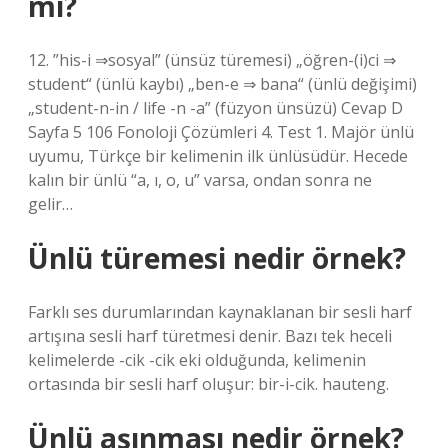
mı?
12. ”his-i ⇒sosyal” (ünsüz türemesi) „öğren-(i)ci ⇒
student“ (ünlü kaybı) „ben-e ⇒ bana“ (ünlü değişimi)
„student-n-in / life -n -a” (füzyon ünsüzü) Cevap D
Sayfa 5 106 Fonoloji Çözümleri 4. Test 1. Majör ünlü
uyumu, Türkçe bir kelimenin ilk ünlüsüdür. Hecede
kalın bir ünlü “a, ı, o, u” varsa, ondan sonra ne
gelir…
Ünlü türemesi nedir örnek?
Farklı ses durumlarından kaynaklanan bir sesli harf
artışına sesli harf türetmesi denir. Bazı tek heceli
kelimelerde -cik -cik eki olduğunda, kelimenin
ortasında bir sesli harf oluşur: bir-i-cik. hauteng.
Ünlü aşınması nedir örnek?