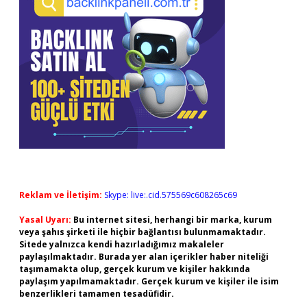
Reklam ve İletişim:
Skype: live:.cid.575569c608265c69
Yasal Uyarı:
Bu internet sitesi, herhangi bir marka, kurum
veya şahıs şirketi ile hiçbir bağlantısı bulunmamaktadır.
Sitede yalnızca kendi hazırladığımız makaleler
paylaşılmaktadır. Burada yer alan içerikler haber niteliği
taşımamakta olup, gerçek kurum ve kişiler hakkında
paylaşım yapılmamaktadır. Gerçek kurum ve kişiler ile isim
benzerlikleri tamamen tesadüfidir.