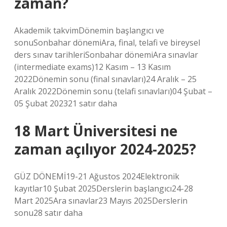
zaman?
Akademik takvimDönemin başlangıcı ve
sonuSonbahar dönemiAra, final, telafi ve bireysel
ders sınav tarihleriSonbahar dönemiAra sınavlar
(intermediate exams)12 Kasım – 13 Kasım
2022Dönemin sonu (final sınavları)24 Aralık – 25
Aralık 2022Dönemin sonu (telafi sınavları)04 Şubat –
05 Şubat 202321 satır daha
18 Mart Üniversitesi ne
zaman açılıyor 2024-2025?
GÜZ DÖNEMİ19-21 Ağustos 2024Elektronik
kayıtlar10 Şubat 2025Derslerin başlangıcı24-28
Mart 2025Ara sınavlar23 Mayıs 2025Derslerin
sonu28 satır daha