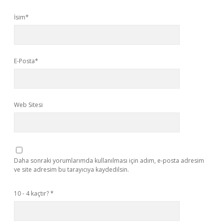
İsim*
E-Posta*
Web Sitesi
Daha sonraki yorumlarımda kullanılması için adım, e-posta adresim
ve site adresim bu tarayıcıya kaydedilsin.
10 - 4 kaçtır?
*