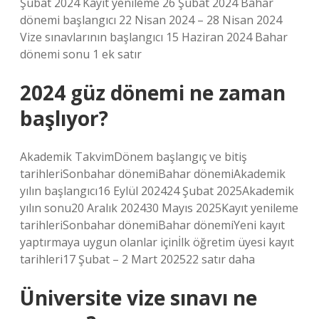
Şubat 2024 Kayıt yenileme 26 Şubat 2024 Bahar
dönemi başlangıcı 22 Nisan 2024 – 28 Nisan 2024
Vize sınavlarının başlangıcı 15 Haziran 2024 Bahar
dönemi sonu 1 ek satır
2024 güz dönemi ne zaman
başlıyor?
Akademik TakvimDönem başlangıç ​​ve bitiş
tarihleriSonbahar dönemiBahar dönemiAkademik
yılın başlangıcı16 Eylül 202424 Şubat 2025Akademik
yılın sonu20 Aralık 202430 Mayıs 2025Kayıt yenileme
tarihleriSonbahar dönemiBahar dönemiYeni kayıt
yaptırmaya uygun olanlar içinİlk öğretim üyesi kayıt
tarihleri17 Şubat – 2 Mart 202522 satır daha
Üniversite vize sınavı ne