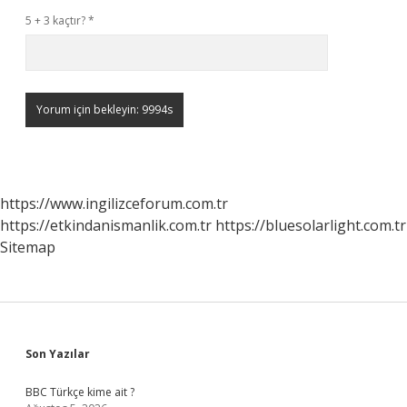
5 + 3 kaçtır?
*
https://www.ingilizceforum.com.tr
https://etkindanismanlik.com.tr
https://bluesolarlight.com.tr
Sitemap
Sidebar
Son Yazılar
BBC Türkçe kime ait ?