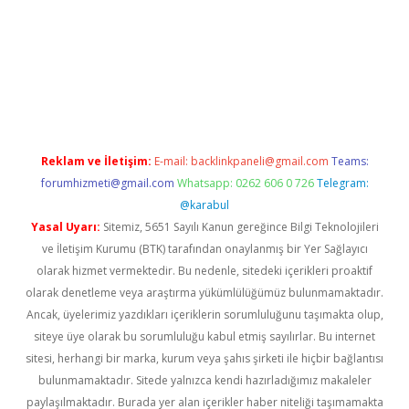
vdcasino giriş
Reklam ve İletişim:
E-mail:
backlinkpaneli@gmail.com
Teams:
forumhizmeti@gmail.com
Whatsapp: 0262 606 0 726
Telegram:
@karabul
Yasal Uyarı:
Sitemiz, 5651 Sayılı Kanun gereğince Bilgi Teknolojileri
ve İletişim Kurumu (BTK) tarafından onaylanmış bir Yer Sağlayıcı
olarak hizmet vermektedir. Bu nedenle, sitedeki içerikleri proaktif
olarak denetleme veya araştırma yükümlülüğümüz bulunmamaktadır.
Ancak, üyelerimiz yazdıkları içeriklerin sorumluluğunu taşımakta olup,
siteye üye olarak bu sorumluluğu kabul etmiş sayılırlar. Bu internet
sitesi, herhangi bir marka, kurum veya şahıs şirketi ile hiçbir bağlantısı
bulunmamaktadır. Sitede yalnızca kendi hazırladığımız makaleler
paylaşılmaktadır. Burada yer alan içerikler haber niteliği taşımamakta