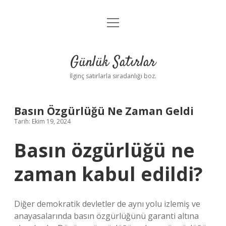
menüyü
Anasayfa
aç
Gizlilik Politikası
Günlük Satırlar
Yasal Uyarı
İlginç satırlarla sıradanlığı boz.
Hakkımızda
Basın Özgürlüğü Ne Zaman Geldi
Tarih: Ekim 19, 2024
Basın özgürlüğü ne
zaman kabul edildi?
Diğer demokratik devletler de aynı yolu izlemiş ve
anayasalarında basın özgürlüğünü garanti altına