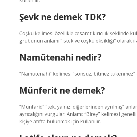
kullanılır.
Şevk ne demek TDK?
Coşku kelimesi özellikle cesaret kırıcılık şeklinde kul
grubunun anlamı “istek ve coşku eksikliği” olarak ifa
Namütenahi nedir?
“Namütenahi” kelimesi “sonsuz, bitmez tükenmez” 
Münferit ne demek?
“Munfarid” “tek, yalnız, diğerlerinden ayrılmış” anla
ayrıcalığını vurgular. Anlamı: “Birey” kelimesi genell
kişiye atıfta bulunmak için kullanılır.