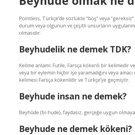
Beyhude olmak ne 
Pointless, Türkçe’de sözlükte “boş” veya “gereksiz”
durum veya olgunun ve çeşitli unsurların uygulanma
olmasıdır.
Beyhudelik ne demek TDK?
Kelime anlamı: Futile, Farsça kökenli bir kelimedir v
veya bir eylemin hiçbir işe yaramadığını veya amacı o
kelimesi Farsça kökenlidir ve Türkçe’ye geçmiştir.
Beyhude insan ne demek?
Beyhûde (bi-hude), faydasız, gerçeğe uygun olmayan
Beyhude ne demek kökeni?