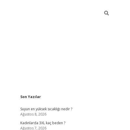
Sidebar
Son Yazılar
vdcasino giriş
Suyun en yüksek sıcaklığı nedir ?
Ağustos 8, 2026
Kadınlarda 3XL kaç beden ?
Ağustos 7, 2026