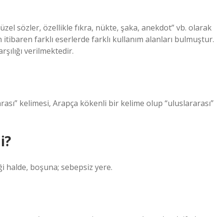
zel sözler, özellikle fıkra, nükte, şaka, anekdot” vb. olarak
tibaren farklı eserlerde farklı kullanım alanları bulmuştur.
şılığı verilmektedir.
sı” kelimesi, Arapça kökenli bir kelime olup “uluslararası”
i?
halde, boşuna; sebepsiz yere.