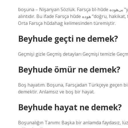
boşuna – Nişanyan Sözlük. Farsça bī-hūde بی‌هوده “yararsız, batıl inançlı, anlamsız, anlamsız” ifadesinden bir
alıntıdır. Bu ifade Farsça hūde هوده “doğru, hakikat, fayda” kelimesinden türemiştir. Bu kelime aynı anlama gelen
Orta Farsça hūdahag kelimesinden türemiştir.
Beyhude geçti ne demek?
Geçmişi gizle Geçmiş detayları Geçmişi temizle Geçm
Beyhude ömür ne demek?
Boş hayatım. Boşuna, Farsçadan Türkçeye geçen bir
demektir. Anlamsız ve boş bir hayat.
Beyhude hayat ne demek?
Boşunalığın Tanımı: Başka bir anlamda faydasız, lü