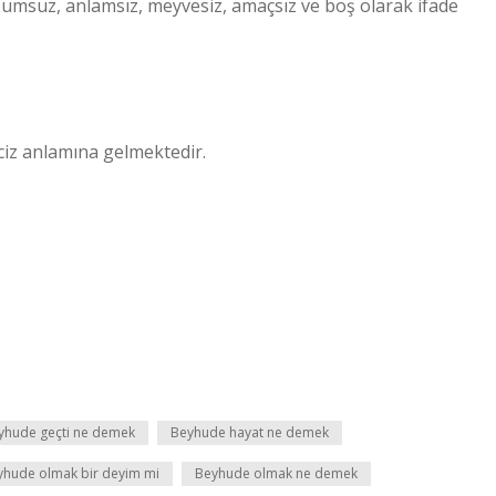
zumsuz, anlamsız, meyvesiz, amaçsız ve boş olarak ifade
ciz anlamına gelmektedir.
yhude geçti ne demek
Beyhude hayat ne demek
yhude olmak bir deyim mi
Beyhude olmak ne demek