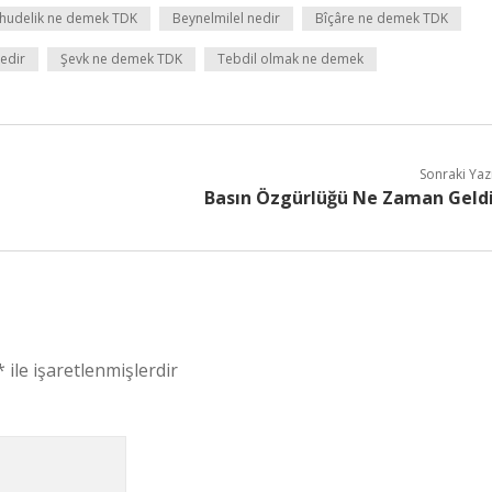
hudelik ne demek TDK
Beynelmilel nedir
Bîçâre ne demek TDK
edir
Şevk ne demek TDK
Tebdil olmak ne demek
Sonraki Yaz
Basın Özgürlüğü Ne Zaman Geld
*
ile işaretlenmişlerdir