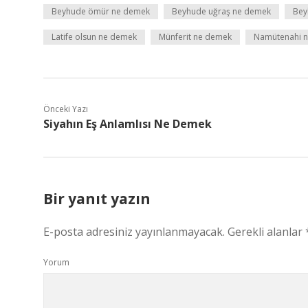
Beyhude ömür ne demek
Beyhude uğraş ne demek
Bey
Latife olsun ne demek
Münferit ne demek
Namütenahi n
Önceki Yazı
Siyahın Eş Anlamlısı Ne Demek
Bir yanıt yazın
E-posta adresiniz yayınlanmayacak.
Gerekli alanlar
Yorum