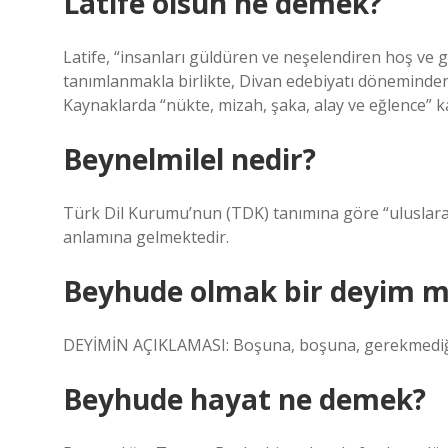
Latife olsun ne demek?
Latife, “insanları güldüren ve neşelendiren hoş ve gü
tanımlanmakla birlikte, Divan edebiyatı döneminden i
Kaynaklarda “nükte, mizah, şaka, alay ve eğlence” kar
Beynelmilel nedir?
Türk Dil Kurumu’nun (TDK) tanımına göre “uluslarara
anlamına gelmektedir.
Beyhude olmak bir deyim m
DEYİMİN AÇIKLAMASI: Boşuna, boşuna, gerekmediği 
Beyhude hayat ne demek?